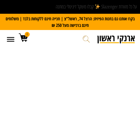
על כל מזוודת Slazenger
קבלו משקל דיגיטלי במתנה
בקרו אותנו גם בחנות הפיזית: הרצל 74, ראשל”צ | חנייה חינם ללקוחות בלבד | משלוחים
חינם ברכישה מעל 250 ₪
0