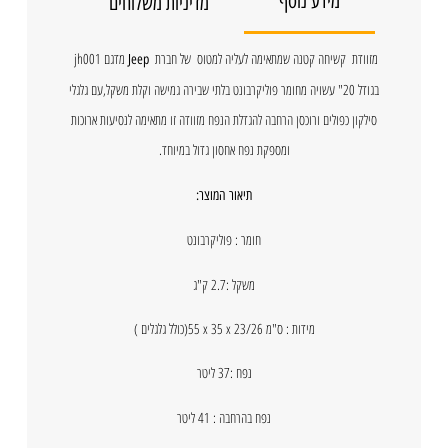
מידע נוסף
מדיניות משלוחים
מזוודת קשיחה קטנה שמתאימה לעליה למטוס של חברת
מדגם jh001
Jeep
בגודל 20" עשויה מחומר פוליקרבונט בלתי שבירה גמישה וקלת משקל,עם גלגלי
סילקון כפולים ורוכסן הרחבה להגדלת הנפח
מזוודה זו מתאימה לנסיעות ארוכות
ומספקת נפח אחסון גדול במיוחד.
תיאור המוצר:
חומר : פוליקרבונט
משקל :2.7 ק"ג
מידות :
55 x 35 x 23/26 ס"מ
(כולל גלגלים )
נפח :37 ליטר
נפח בהרחבה : 41 ליטר