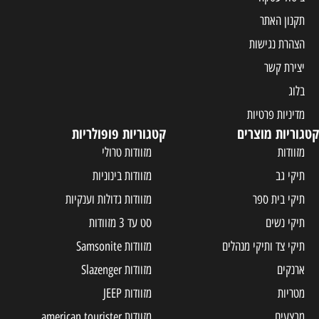
תקנון האתר
הצהרת נגישות
יצירת קשר
בלוג
מדיניות פרטיות
קטגוריות מוצרים
קטגוריות פופולריות
מזוודות
מזוודות טרולי
תיקי גב
מזוודות בינוניות
תיקי בית ספר
מזוודות גדולות וענקיות
תיקי נשים
סט עד 3 מזוודות
תיקי צד ותיקי מנהלים
מזוודות Samsonite
ארנקים
מזוודות Slazenger
מטריות
מזוודות JEEP
מבצעים
מזוודות american tourister