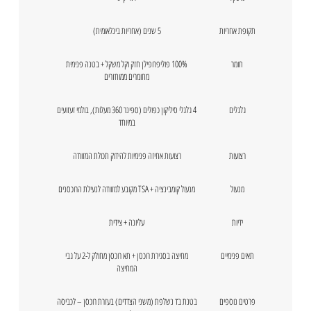
תקופת אחריות
5 שנים (אחריות בינלאומית)
חומר
100% פוליפרופילן חזק וקל משקל + בטנה פנימית
מחומרים ממוחזרים
גלגלים
4 גלגלי סיליקון כפולים (ספינר 360 מעלות), בולמי זעזועים
במיוחד
רצועות
רצועות אחיזה פנימיות להידוק תכולת המזוודה
מנעול
מנעול קומבינציה + TSA מקובע למזוודה לנעילת הרוכסנים
ידיות
עליונה + צידית
תאים פנימיים
מחיצה בסגירת רוכסן + תא רוכסן מחולק ל-2 על גבי
המחיצה
פרטים נוספים
בטנת בד נשלפת (משני הצדדים) בעזרת רוכסן – לכביסה