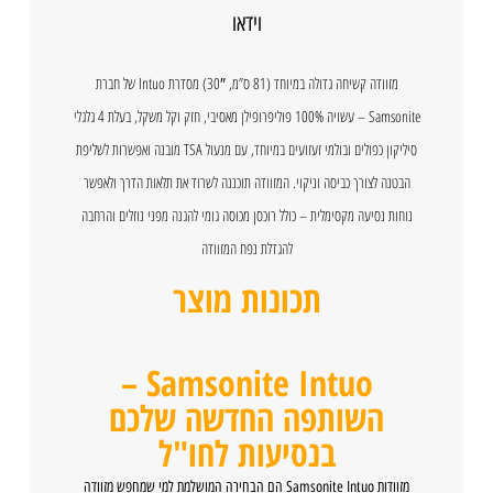
וידאו
מזוודה קשיחה גדולה במיוחד (81 ס”מ, 30″) מסדרת Intuo של חברת
Samsonite – עשויה 100% פוליפרופילן מאסיבי, חזק וקל משקל, בעלת 4 גלגלי
סיליקון כפולים ובולמי זעזועים במיוחד, עם מנעול TSA מובנה ואפשרות לשליפת
הבטנה לצורך כביסה וניקוי. המזוודה תוכננה לשרוד את תלאות הדרך ולאפשר
נוחות נסיעה מקסימלית – כולל רוכסן מכוסה גומי להגנה מפני נוזלים והרחבה
להגדלת נפח המזוודה
תכונות מוצר
Samsonite Intuo –
השותפה החדשה שלכם
בנסיעות לחו"ל
מזוודות Samsonite Intuo הם הבחירה המושלמת למי שמחפש מזוודה