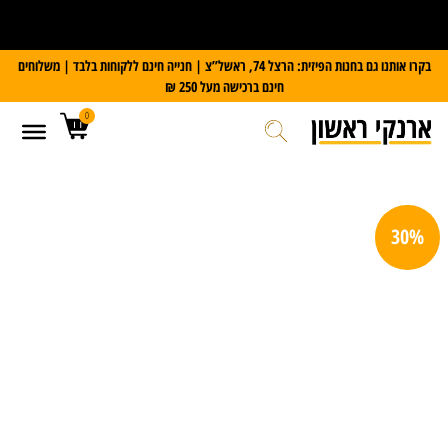
על כל מזוודת Slazenger
קבלו משקל דיגיטלי במתנה
בקרו אותנו גם בחנות הפיזית: הרצל 74, ראשל”צ | חנייה חינם ללקוחות בלבד | משלוחים
חינם ברכישה מעל 250 ₪
0
30%