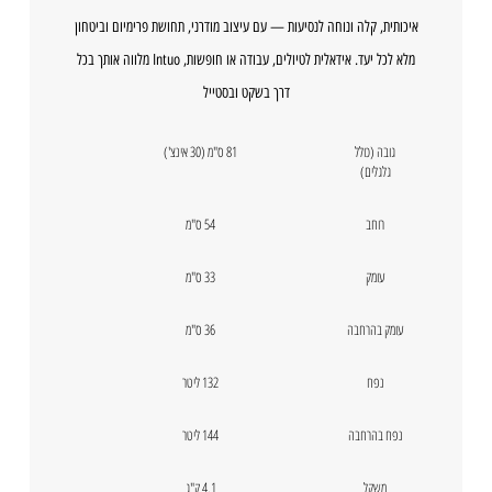
איכותית, קלה ונוחה לנסיעות — עם עיצוב מודרני, תחושת פרימיום וביטחון
מלא לכל יעד. אידאלית לטיולים, עבודה או חופשות, Intuo מלווה אותך בכל
דרך בשקט ובסטייל
גובה (כולל
81 ס"מ (30 אינצ')
גלגלים)
רוחב
54 ס"מ
עומק
33 ס"מ
עומק בהרחבה
36 ס"מ
נפח
132 ליטר
נפח בהרחבה
144 ליטר
משקל
4.1 ק"ג