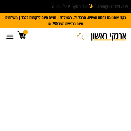
על כל מזוודת Slazenger
קבלו משקל דיגיטלי במתנה
בקרו אותנו גם בחנות הפיזית: הרצל 74, ראשל”צ | חנייה חינם ללקוחות בלבד | משלוחים
חינם ברכישה מעל 250 ₪
0