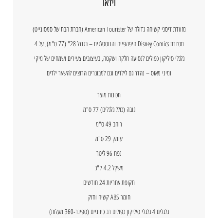
וידאו
מזוודת דיסני קשיחה גדולה של American Tourister (חברת הבת של סמסונייט)
מסדרת Disney Comics היפהפייה והנוסטלגית – בגודל 28" (77 ס"מ), על 4
גלגלי סיליקון כפולים לנסיעה חלקה ושקטה, בעיצובים צעירים ושמחים של מיקי
ומיני מאוס – נהדר גם לילדים וגם למבוגרים הרוצים להשאר ילדים
תכונות מוצר
גובה (כולל גלגלים) 77 ס"מ
רוחב 49 ס"מ
עומק 29 ס"מ
נפח 96 ליטר
משקל 4.2 ק"ג
תקופת אחריות 24 חודשים
חומר ABS קשיח וחזק
גלגלים 4 גלגלי סיליקון כפולים רב כיווניים (ספינר-360 מעלות)