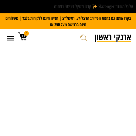
על כל מזוודת Slazenger
קבלו משקל דיגיטלי במתנה
בקרו אותנו גם בחנות הפיזית: הרצל 74, ראשל”צ | חנייה חינם ללקוחות בלבד | משלוחים
חינם ברכישה מעל 250 ₪
0