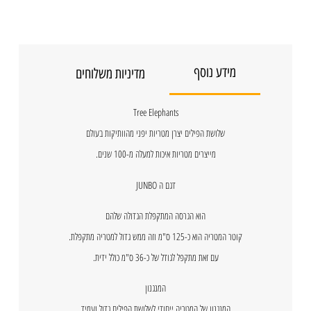
מידע נוסף
מדיניות משלוחים
Tree Elephants
שלושת הפילים יצרן מטריות יפני מהוותיקות בעולם
מייצרים מטריות איכות למעלה מ-100 שנים.
דגם ה JUNBO
הוא הגרסה המתקפלת הגדולה שלהם
קוטר המטריה הוא כ-125 ס"מ וזה ממש גדול למטריה מתקפלת.
עם זאת מתקפל לגודל של כ-36 ס"מ כולל ידית.
המנגנון
המנגנון של המטריה ייחודי לשלושת הפילים גדול ועמיד