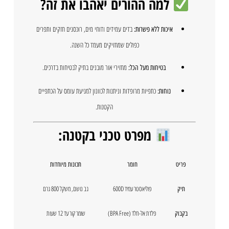
למה ההורים יאהבו את זה?
בדים עמידים ודוחי מים, רוכסנים חזקים ותפרים
איכות ללא פשרות:
כפולים שמחזיקים מעמד כל השנה.
מחזירי אור מובנים בתיק לבטיחות בדרכים.
בטיחות מעל הכל:
כתפיות מרופדות וניתנות לכוונון למניעת עומס על הכתפיים
נוחות:
הקטנות.
מפרט טכני בקטנה:
פריט
חומר
תכונות מיוחדות
פוליאסטר עמיד 600D
גב נושם, משקל 800 גרם
תיק
פלדת אל-חלד (BPA Free)
שומר קור עד 12 שעות
בקבוק