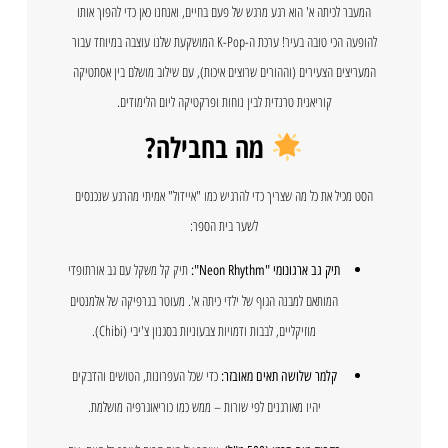
המעבר לכיתה א' הוא רגע מרגש של פעם בחיים, ואנחנו כאן כדי להפוך אותו
להופעה הכי טובה בעיר! ערכת ה-K-Pop המושקעת שלנו עוצבה במיוחד עבור
המעריצים הצעירים (וההורים שרוצים איכות), עם שילוב מושלם בין אסתטיקה
קוריאנית טרנדית לבין נוחות ופרקטיקה ליום הלימודים.
מה בחבילה?
הסט מכיל את כל מה שצריך כדי להרגיש כמו "איידול" אמיתי מהרגע שנכנסים
לשער בית הספר:
תיק קל משקל עם גב אורתופדי
תיק גב ארגונומי "Neon Rhythm":
המותאם למבנה הגוף של ילדי כיתה א'. מעוטר בגרפיקה של אלמנטים
מוזיקליים, לבבות ודמויות צבעוניות בסגנון צ'יבי (Chibi).
כדי שכל העפרונות, הטושים והדבקים
קלמר שלושה תאים מאובזר:
יהיו מאורגנים לפי שורות – ממש כמו כוריאוגרפיה מושלמת.