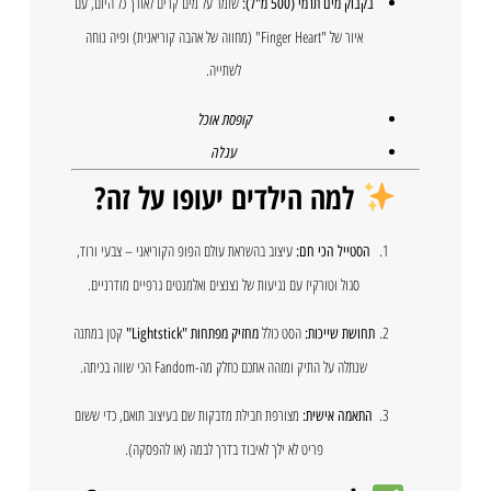
שומר על מים קרים לאורך כל היום, עם
בקבוק מים תרמי (500 מ"ל):
איור של "Finger Heart" (מחווה של אהבה קוריאנית) ופיה נוחה
לשתייה.
קופסת אוכל
עגלה
למה הילדים יעופו על זה?
עיצוב בהשראת עולם הפופ הקוריאני – צבעי ורוד,
הסטייל הכי חם:
סגול וטורקיז עם נגיעות של נצנצים ואלמנטים גרפיים מודרניים.
הסט כולל
קטן במתנה
תחושת שייכות:
מחזיק מפתחות "Lightstick"
שנתלה על התיק ומזהה אתכם כחלק מה-Fandom הכי שווה בכיתה.
מצורפת חבילת מדבקות שם בעיצוב תואם, כדי ששום
התאמה אישית:
פריט לא ילך לאיבוד בדרך לבמה (או להפסקה).