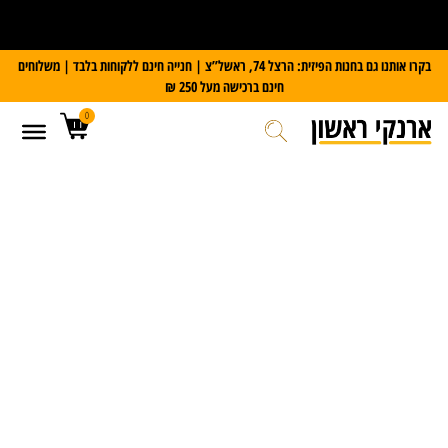
על כל מזוודת Slazenger
קבלו משקל דיגיטלי במתנה
בקרו אותנו גם בחנות הפיזית: הרצל 74, ראשל”צ | חנייה חינם ללקוחות בלבד | משלוחים
חינם ברכישה מעל 250 ₪
0