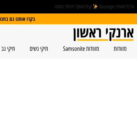
על כל מזוודת Slazenger
קבלו משקל דיגיטלי במתנה
בקרו אותנו גם בחנות הפיזית: הרצל 74, ראשל”צ | חנייה חינם
מזוודות
מזוודות Samsonite
תיקי נשים
תיקי גב