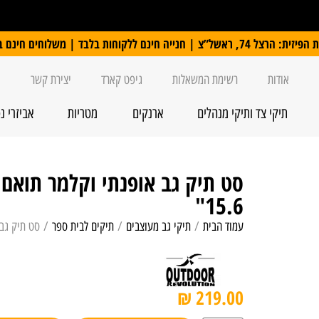
 ללקוחות בלבד | משלוחים חינם ברכישה מעל 250 ₪
אודות
רשימת המשאלות
גיפט קארד
יצירת קשר
תיקי צד ותיקי מנהלים
ארנקים
מטריות
אביזרי נ
15.6"
עמוד הבית
/
תיקי גב מעוצבים
/
תיקים לבית ספר
/ סט תיק גב אופנתי וקלמר
₪
219.00