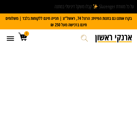
על כל מזוודת Slazenger
קבלו משקל דיגיטלי במתנה
בקרו אותנו גם בחנות הפיזית: הרצל 74, ראשל”צ | חנייה חינם ללקוחות בלבד | משלוחים
חינם ברכישה מעל 250 ₪
0