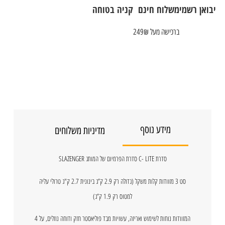
יבואן רשמי
משלוח חינם
קניה בטוחה
ברכישה מעל 249₪
מידע נוסף
מדיניות משלוחים
סדרת C- LITE סדרת הפרמיום של המותג SLAZENGER
סט 3 מזוודות קלות משקל (גדולה רק 2.9 ק”ג בינונית 2.7 ק"ג טרולי עליה
למטוס רק 1.9 ק”ג)
המזוודות נוחות לשימוש ואריזה, עשויות מבד פוליאסטר חזק ודוחה נוזלים, על 4