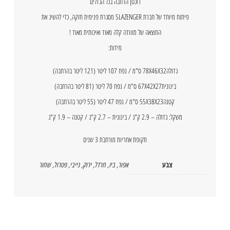
רוכסן הרחבה בכל הגדלים
פיתוח מיוחד של חברת SLAZENGER מסגרת פנימית חזקה, כדי להשיג את
התוצאה של מזוודה קלה מאוד ואיכותית מאוד !
מידות:
גדולה78X46X32 ס"מ / נפח 107 ליטר (121 ליטר בהרחבה)
בינונית67X42X27 ס"מ / נפח 70 ליטר (81 ליטר בהרחבה)
קטנה55X38X23 ס"מ / נפח 47 ליטר (55 ליטר בהרחבה)
משקל: גדולה – 2.9 ק"ג / בינונית – 2.7 ק"ג / קטנה – 1.9 ק"ג
תקופת אחריות מורחבת 3 שנים
צבע
אפור
,
ביז
,
חרדל
,
ירוק
,
נייבי
,
פטרול
,
שחור