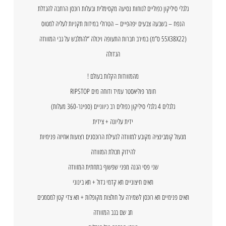
גלגלי סיליקון כפוליים לנוחות נסיעה מקסימלית ובעלות רוכסן הרחבה להגדלת
הנפח – בשבעה צבעים יפהפיים – הטרולי במידות תקניות לעליה למטוס
(55X38X22 ס”מ) במירב חברות התעופה ויכולה “להתלבש על גבי המזוודה
הגדולה
מהמזוודות הקלות בעולם !
חומר פוליאסטר עמיד ודוחה מים RIPSTOP
גלגלים 4 גלגלי סיליקון כפולים רב כיווניים (ספינר-360 מעלות)
ידית עליונה + צידית
מנעול קומבינציה מקובע למזוודה לנעילת הרוכסנים רצועות אחיזה פנימיות
להידוק תכולת המזוודה
שני פסי הגנה מפני שפשוף בתחתית המזוודה
תאים חיצוניים תא קדמי גדול + תא בינוני
תאים פנימיים תא רוכסן לשמירה על חולצות מקופלות + תא צדי קטן למסמכים
תג שם בגב המזוודה