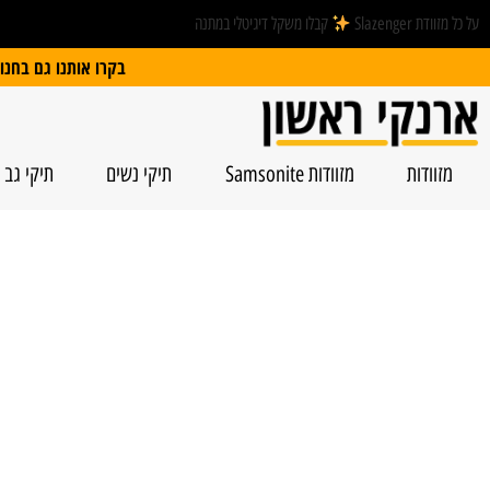
על כל מזוודת Slazenger
קבלו משקל דיגיטלי במתנה
בקרו אותנו גם בחנות הפיזית: הרצל 74, ראשל”צ | חנייה חינם
מזוודות
מזוודות Samsonite
תיקי נשים
תיקי גב