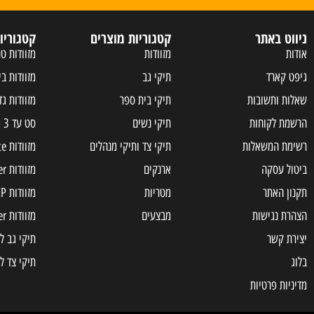
ניווט באתר
קטגוריות מוצרים
קטגוריו
אודות
מזוודות
מזוודות טר
גיפט קארד
תיקי גב
מזוודות בי
שאלות ותשובות
תיקי בית ספר
מזוודות גד
הרשמת לקוחות
תיקי נשים
סט עד 3 מזוודות
רשימת המשאלות
תיקי צד ותיקי מנהלים
מזוודות Samsonite
ביטול עסקה
ארנקים
מזוודות Slazenger
תקנון האתר
מטריות
מזוודות JEEP
הצהרת נגישות
מבצעים
מזוודות american tourister
יצירת קשר
תיקי גב ל
בלוג
תיקי צד ל
מדיניות פרטיות