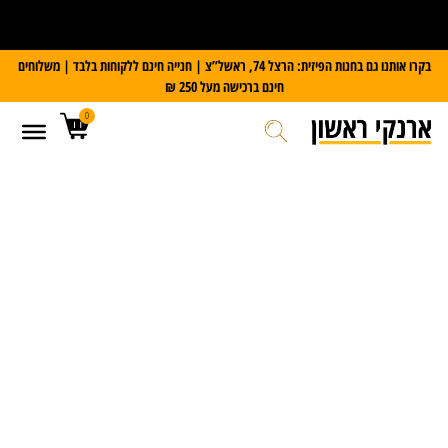
על כל מזוודת Slazenger
קבלו משקל דיגיטלי במתנה
בקרו אותנו גם בחנות הפיזית: הרצל 74, ראשל”צ | חנייה חינם ללקוחות בלבד | משלוחים
חינם ברכישה מעל 250 ₪
0