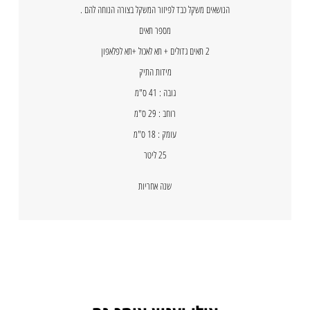
הנושאים משקל כבד לפיזור המשקל בצורה הנוחה להם .
מספר תאים
2 תאים גדולים + תא לאכול +תא לפלאפון
מידות התיק
גובה : 41 ס"מ
רוחב : 29 ס"מ
עומק : 18 ס"מ
25 ליטר
שנה אחריות