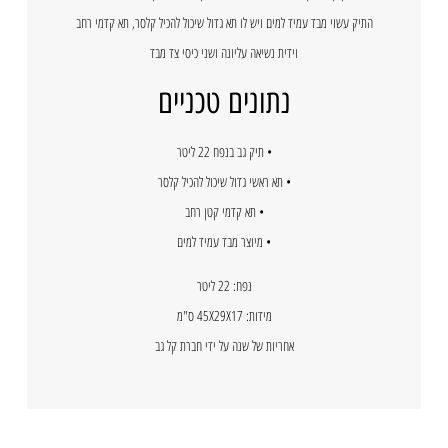
התיק עשוי מבד עמיד למים ויש לו תא גדול שיכול להכיל קלסר, תא קדמי רחב
וידית נשיאה עליונה ושני כיסי צד מבד
נתונים טכניים
• תיק גב בנפח 22 ליטר
• תא ראשי גדול שיכול להכיל קלסר
• תא קדמי קטן רחב
• מיוצר מבד עמיד למים
נפח: 22 ליטר
מידות: 45X29X17 ס"מ
אחריות של שנה על ידי חברת קל גב