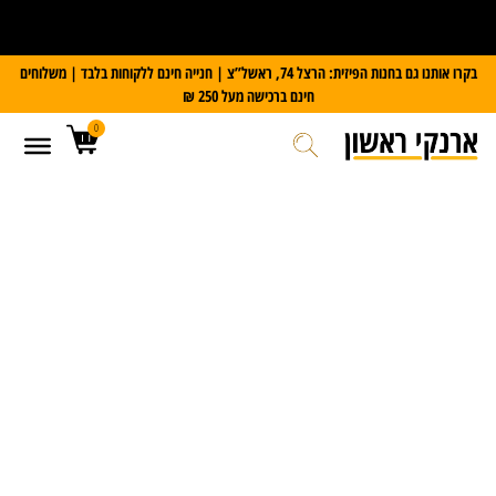
על כל מזוודת Slazenger
קבלו משקל דיגיטלי במתנה
בקרו אותנו גם בחנות הפיזית: הרצל 74, ראשל”צ | חנייה חינם ללקוחות בלבד | משלוחים
חינם ברכישה מעל 250 ₪
0