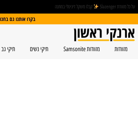
על כל מזוודת Slazenger
קבלו משקל דיגיטלי במתנה
בקרו אותנו גם בחנות הפיזית: הרצל 74, ראשל”צ | חנייה חינם
מזוודות
מזוודות Samsonite
תיקי נשים
תיקי גב