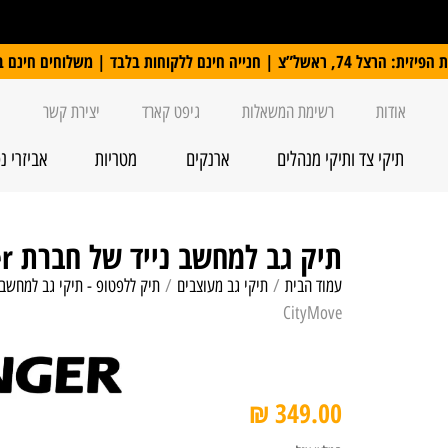
 ללקוחות בלבד | משלוחים חינם ברכישה מעל 250 ₪
אודות
רשימת המשאלות
גיפט קארד
יצירת קשר
תיקי צד ותיקי מנהלים
ארנקים
מטריות
אביזרי נ
תיק גב למחשב נייד של חברת swiss wenger דגם 14″ CityMove
עמוד הבית
/
תיקי גב מעוצבים
/
תיק ללפטופ - תיקי גב למחשב 
CityMove
₪
349.00