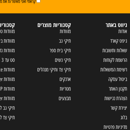
קראתי ואני מאשר/ת את מדי
ניווט באתר
קטגוריות מוצרים
קטגוריו
אודות
מזוודות
מזוודות טר
גיפט קארד
תיקי גב
מזוודות בי
שאלות ותשובות
תיקי בית ספר
מזוודות גד
הרשמת לקוחות
תיקי נשים
סט עד 3 מזוודות
רשימת המשאלות
תיקי צד ותיקי מנהלים
מזוודות Samsonite
ביטול עסקה
ארנקים
מזוודות Slazenger
תקנון האתר
מטריות
מזוודות JEEP
הצהרת נגישות
מבצעים
מזוודות american tourister
יצירת קשר
תיקי גב ל
בלוג
תיקי צד ל
מדיניות פרטיות