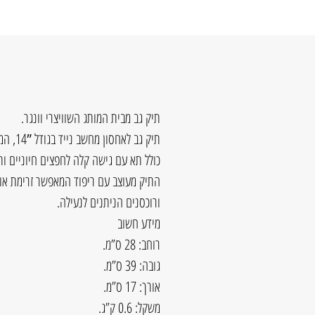
תיק גב מבית המותג השוויצרי וונגר.
תיק גב לאחסון מחשב נייד בגודל 14″, המשלב עיצוב עכשווי עם פתרונות אחסון חדשניים.
כולל תא עם גישה קלה לחפצים חיוניים ות
התיק מעוצב עם ריפוד המאפשר זרימת אווי
ורוכסנים הניתנים לנעילה.
מידע חשוב
רוחב: 28 ס”מ.
גובה: 39 ס”מ.
אורך: 17 ס”מ.
משקל: 0.6 ק”ג.