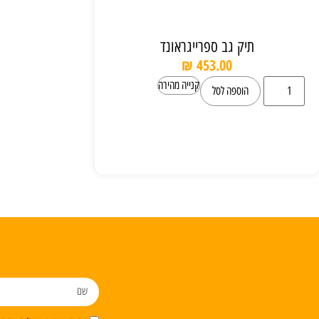
תיק גב ספרייגראונד
₪
453.00
קנייה מהירה
הוספה לסל