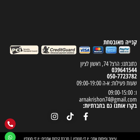
קנייה מאובטחת
כתובתנו: הרצל 74, ראשון לציון
039641544
050-7723782
שעות פעילות: א-ה 09:00-19:00
ו: 09:00-15:00
arnakrishon74@gmail.com
בקרו אותנו גם בחברתיות:
עיצוב ופיתוח אתר: יו די סטודיו
|
חברת קידום אתרים: יו די סטודיו