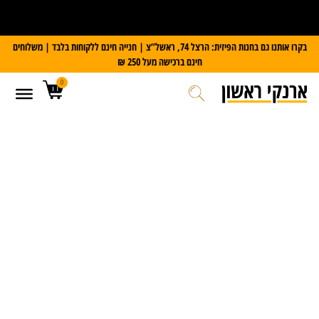
על כל מזוודת Slazenger
קבלו משקל דיגיטלי במתנה
בקרו אותנו גם בחנות הפיזית: הרצל 74, ראשל”צ | חנייה חינם ללקוחות בלבד | משלוחים
חינם ברכישה מעל 250 ₪
0