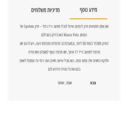
מידע נוסף
מדיניות משלוחים
אם אתם מחפשים תיק ליומיום שיכול להכיל מחשב נייד גדול – תיק Spoleto של
המותג Marco Polo הוא בדיוק בשבילכם
התיק מתהדר בנפח 30 ליטר, ובמערכת גב מרופדת ומנדפת זיעה, ויש לו גם תא
מרופד למחשב נייד 17 אינץ', תא מרופד נוסף לטאבלט ותא מדיה
חלוקת התאים שלו ממש נוחה, הוא מכיל שישה תאים ושני כיסי צד שתוכלו לשאת
בהם את כל הציוד הדרוש לכם
צבע
אפור
,
שחור