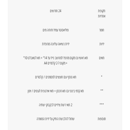
תקופת
24 חודשים
אחריות
חומר
פוליאסטר עמיד ודוחה מים
ידיות
ידית נשיאה עליונה מרופדת
תאים
תא ראשי ובו מקום מרופד למחשב נייד עד 14" + תא לטאבלט 10"
+ מקום ל-2 קלסרים A4
*
תא נוסף עם חוצצים למסמכים / קלסרים
**
תא קדמי בינוני ובו תא רוכסן + תאי אירגונית לעטים / יומן
***
2 תאי רשת צידיים לבקבוקי שתיה
תוספות
שרוול להלבשת התיק על ידית המזוודה