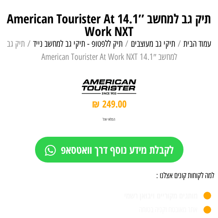
תיק גב למחשב 14.1″ American Tourister At
Work NXT
עמוד הבית
/
תיקי גב מעוצבים
/
תיק ללפטופ - תיקי גב למחשב נייד
/ תיק גב
למחשב 14.1″ American Tourister At Work NXT
₪
249.00
המלאי אזל
לקבלת מידע נוסף דרך וואטסאפ
למה לקוחות קונים אצלנו :
מותגים מקוריים ויבואן רשמי
אתר מאובטח וקניה בטוחה