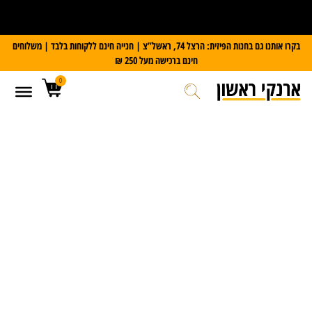
על כל מזוודת Slazenger
קבלו משקל דיגיטלי במתנה
בקרו אותנו גם בחנות הפיזית: הרצל 74, ראשל”צ | חנייה חינם ללקוחות בלבד | משלוחים
חינם ברכישה מעל 250 ₪
0