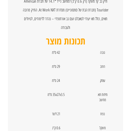
תיק גב קל משקל (רק 0.6 ק”ג) למחשב נייד 14.1″ של חברת American
Tourister (חברת הבת של סמסונייט) מסדרת At Work NXT. התיק מרובה
תאים, כולל תא יעודי לטאבלט ועם גב אורתופדי – נהדר ללימודים, לטיולים
ולעבודה
תכונות מוצר
גובה
42 ס"מ
רוחב
29 ס"מ
עומק
24 ס"מ
מידות תא
35x27x3.5 ס"מ
מחשב
נפח
21 ליטר
משקל
0.6 ק"ג