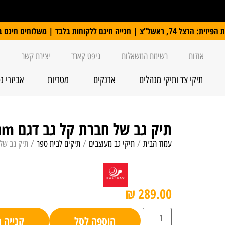
 ללקוחות בלבד | משלוחים חינם ברכישה מעל 250 ₪
אודות
רשימת המשאלות
גיפט קארד
יצירת קשר
תיקי צד ותיקי מנהלים
ארנקים
מטריות
אביזרי נ
תיק גב של חברת קל גב דגם Marvel Venum
עמוד הבית
/
תיקי גב מעוצבים
/
תיקים לבית ספר
/ תיק גב של חברת 
₪
289.00
הוספה לסל
קנייה 