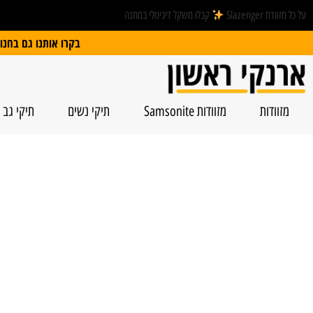
על כל מזוודת Slazenger
קבלו משקל דיגיטלי במתנה
בקרו אותנו גם בחנות הפיזית: הרצל 74, ראשל”צ | חנייה חינם
מזוודות
מזוודות Samsonite
תיקי נשים
תיקי גב