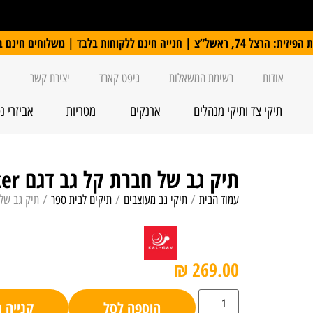
 ללקוחות בלבד | משלוחים חינם ברכישה מעל 250 ₪
אודות
רשימת המשאלות
גיפט קארד
יצירת קשר
תיקי צד ותיקי מנהלים
ארנקים
מטריות
אביזרי נ
תיק גב של חברת קל גב דגם WB Joker
עמוד הבית
/
תיקי גב מעוצבים
/
תיקים לבית ספר
/ תיק גב של חברת
₪
269.00
הוספה לסל
קנייה 