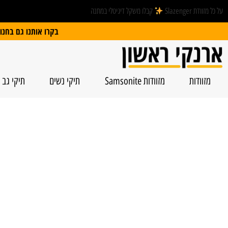
על כל מזוודת Slazenger
קבלו משקל דיגיטלי במתנה
בקרו אותנו גם בחנות הפיזית: הרצל 74, ראשל”צ | חנייה חינם
מזוודות
מזוודות Samsonite
תיקי נשים
תיקי גב