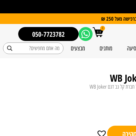
0
050-7723782
סיעה
מותגים
מבצעים
 קל גב דגם WB Joker
מהירה