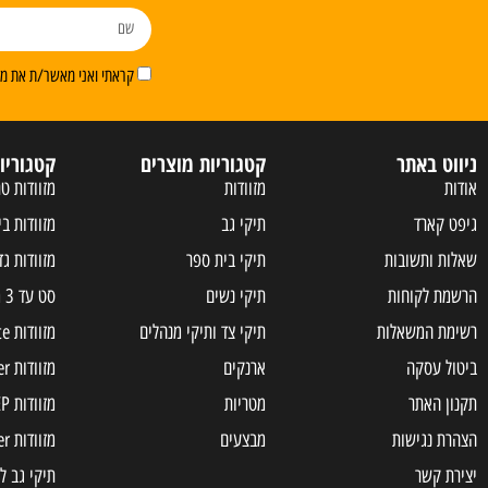
קראתי ואני מאשר/ת את מדי
ניווט באתר
קטגוריות מוצרים
קטגוריו
אודות
מזוודות
מזוודות טר
גיפט קארד
תיקי גב
מזוודות בי
שאלות ותשובות
תיקי בית ספר
מזוודות גד
הרשמת לקוחות
תיקי נשים
סט עד 3 מזוודות
רשימת המשאלות
תיקי צד ותיקי מנהלים
מזוודות Samsonite
ביטול עסקה
ארנקים
מזוודות Slazenger
תקנון האתר
מטריות
מזוודות JEEP
הצהרת נגישות
מבצעים
מזוודות american tourister
יצירת קשר
תיקי גב ל