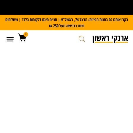
על כל מזוודת Slazenger
קבלו משקל דיגיטלי במתנה
בקרו אותנו גם בחנות הפיזית: הרצל 74, ראשל”צ | חנייה חינם ללקוחות בלבד | משלוחים
חינם ברכישה מעל 250 ₪
0