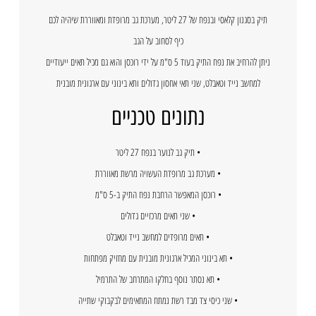
תיק בסגנון קלאסי ובנפח של 27 ליטר, מערכת גב מרופדת ומאווררת שיהיה לכם
כיף לסחוב על הגב
ניתן להרחיב את נפח התיק בעוד 5 ס"מ על ידי רוכסן והוא גם מכיל תאים ייעודיים
למחשב נייד וטאבלט, שני תאי אחסון גדולים ותא בינוני עם ארגונית מובנית
נתונים טכניים
• תיק גב לנוער בנפח 27 ליטר
• מערכת גב מרופדת העשויה מרשת מאווררת
• רוכסן המאפשר הרחבת נפח התיק ב-5 ס"מ
• שני תאים מרכזיים גדולים
• תאים מרופדים למחשב נייד וטאבלט
• תא בינוני המכיל ארגונית מובנית עם מחזיק מפתחות
• תא נסתר נוסף בחלקו המתרחב של התרמיל
• שני כיסי צד מבד רשת נמתח המתאימים לבקבוקי שתייה