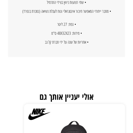
• שתי רצועות כיווץ בצידי התרמיל
• מחבר ייחודי המאפשר חיבור אינטגראלי ונוח לעגלת נשיאה (נמכרת בנפרד)
• נפח: 27 ליטר
• מידות: 48X32X23 ס"מ
• אחריות של שנה על ידי חברת קל גב
אולי יעניין אותך גם