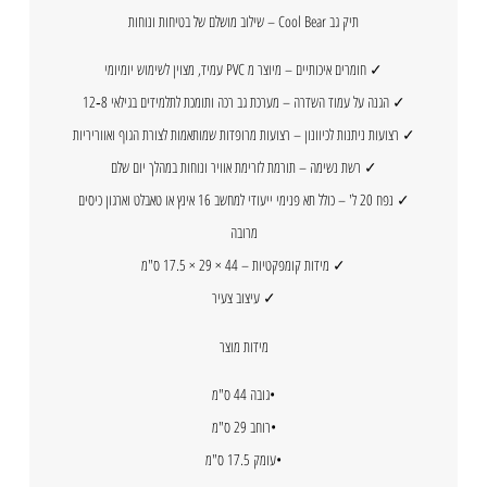
תיק גב Cool Bear – שילוב מושלם של בטיחות ונוחות
✓ חומרים איכותיים – מיוצר מ PVC עמיד, מצוין לשימוש יומיומי
✓ הגנה על עמוד השדרה – מערכת גב רכה ותומכת לתלמידים בגילאי 8‑12
✓ רצועות ניתנות לכיוונון – רצועות מרופדות שמותאמות לצורת הגוף ואווריריות
✓ רשת נשימה – תורמת לזרימת אוויר ונוחות במהלך יום שלם
✓ נפח 20 ל' – כולל תא פנימי ייעודי למחשב 16 אינץ או טאבלט וארגון כיסים
מרובה
✓ מידות קומפקטיות – 44 × 29 × 17.5 ס"מ
✓ עיצוב צעיר
מידות מוצר
•גובה 44 ס"מ
•רוחב 29 ס"מ
•עומק 17.5 ס"מ