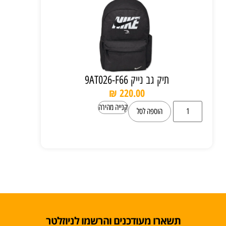
תיק גב נייק 9AT026-F66
₪
220.00
קנייה מהירה
הוספה לסל
תשארו מעודכנים והרשמו לניוזלטר