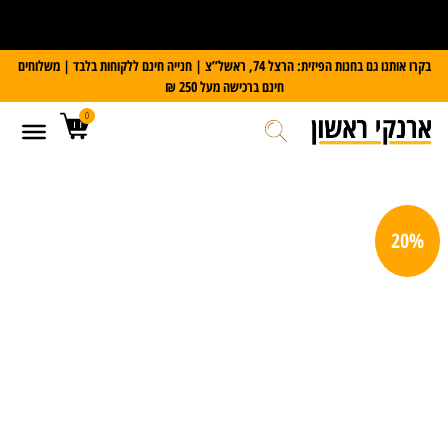
על כל מזוודת Slazenger
קבלו משקל דיגיטלי במתנה
בקרו אותנו גם בחנות הפיזית: הרצל 74, ראשל”צ | חנייה חינם ללקוחות בלבד | משלוחים
חינם ברכישה מעל 250 ₪
0
20%