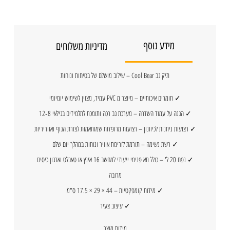
מידע נוסף
מדיניות משלוחים
תיק גב Cool Bear – שילוב מושלם של בטיחות ונוחות
✓ חומרים איכותיים – מיוצר מ PVC עמיד, מצוין לשימוש יומיומי
✓ הגנה על עמוד השדרה – מערכת גב רכה ותומכת לתלמידים בגילאי 8‑12
✓ רצועות ניתנות לכיוונון – רצועות מרופדות שמותאמות לצורת הגוף ואווריריות
✓ רשת נשימה – תורמת לזרימת אוויר ונוחות במהלך יום שלם
✓ נפח 20 ל' – כולל תא פנימי ייעודי למחשב 16 אינץ או טאבלט וארגון כיסים
מרובה
✓ מידות קומפקטיות – 44 × 29 × 17.5 ס"מ
✓ עיצוב צעיר
מידות מוצר