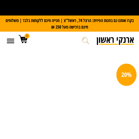
על כל מזוודת Slazenger
קבלו משקל דיגיטלי במתנה
בקרו אותנו גם בחנות הפיזית: הרצל 74, ראשל”צ | חנייה חינם ללקוחות בלבד | משלוחים
חינם ברכישה מעל 250 ₪
0
20%