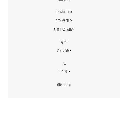
•גובה 44 ס"מ
•רוחב 29 ס"מ
•עומק 17.5 ס"מ
משקל
• 0.86 ק"ג
נפח
• 20 ליטר
אחריות שנה