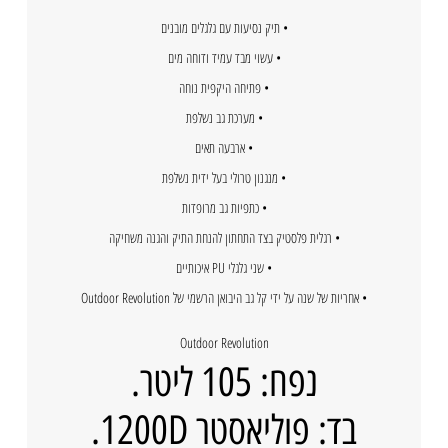
• תיק נסיעות עם גלגלים מובנים
• עשוי מבד עמיד ודוחה מים
• פתיחה היקפית נוחה
• מערכת גב נשלפת
• ארבעה תאים
• מנגנון טרולי בעל ידית נשלפת
• כתפיות גב מרופדות
• רגלית פלסטיק בצד התחתון להנחת התיק והגנה משחיקה
• שני גלגלי PU איכותיים
• אחריות של שנה על ידי קל גב היבואן הרשמי של Outdoor Revolution
Outdoor Revolution
נפח: 105 ליטר.
בד: פוליאסטר 1200D.