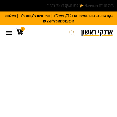
על כל מזוודת Slazenger
קבלו משקל דיגיטלי במתנה
בקרו אותנו גם בחנות הפיזית: הרצל 74, ראשל”צ | חנייה חינם ללקוחות בלבד | משלוחים
חינם ברכישה מעל 250 ₪
0