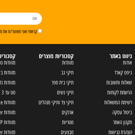
קראתי ואני מאשר/ת את מדי
ניווט באתר
קטגוריות מוצרים
קטגוריו
אודות
מזוודות
מזוודות טר
גיפט קארד
תיקי גב
מזוודות בי
שאלות ותשובות
תיקי בית ספר
מזוודות גד
הרשמת לקוחות
תיקי נשים
סט עד 3 מזוודות
רשימת המשאלות
תיקי צד ותיקי מנהלים
מזוודות Samsonite
ביטול עסקה
ארנקים
מזוודות Slazenger
תקנון האתר
מטריות
מזוודות JEEP
הצהרת נגישות
מבצעים
מזוודות american tourister