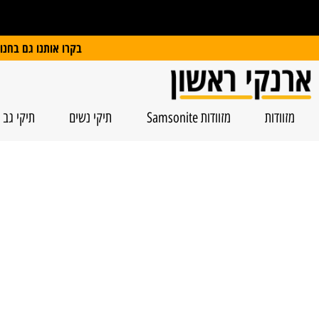
על כל מזוודת Slazenger
קבלו משקל דיגיטלי במתנה
בקרו אותנו גם בחנות הפיזית: הרצל 74, ראשל”צ | חנייה חינם
מזוודות
מזוודות Samsonite
תיקי נשים
תיקי גב