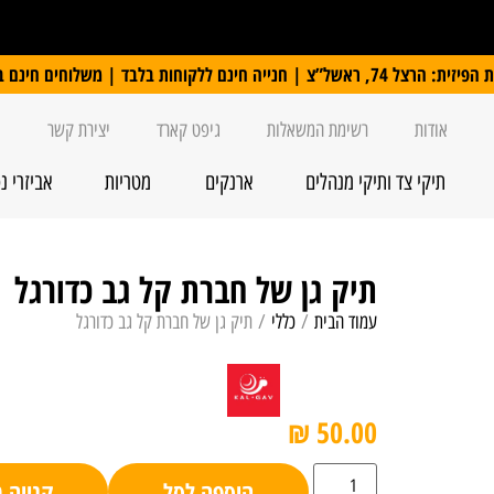
 ללקוחות בלבד | משלוחים חינם ברכישה מעל 250 ₪
אודות
רשימת המשאלות
גיפט קארד
יצירת קשר
תיקי צד ותיקי מנהלים
ארנקים
מטריות
אביזרי נ
תיק גן של חברת קל גב כדורגל
עמוד הבית
/
כללי
/ תיק גן של חברת קל גב כדורגל
₪
50.00
הוספה לסל
קנייה 