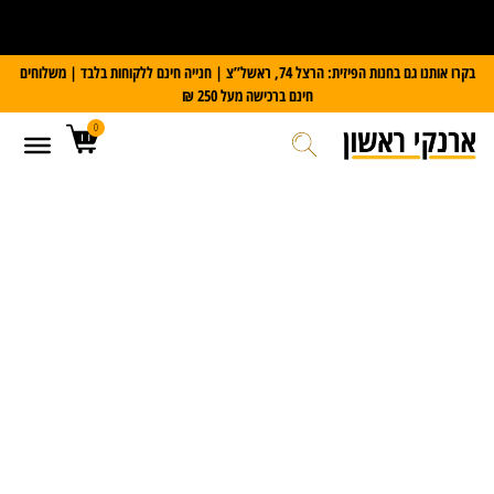
על כל מזוודת Slazenger
קבלו משקל דיגיטלי במתנה
בקרו אותנו גם בחנות הפיזית: הרצל 74, ראשל”צ | חנייה חינם ללקוחות בלבד | משלוחים
חינם ברכישה מעל 250 ₪
0