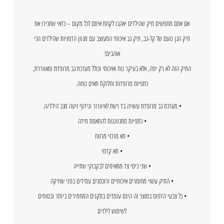
אם אתם מחפשים תיק שהילדים יאהבו לקחת איתם לכל מקום – כדאי שתכירו את
תיק הגן נועם של קל-גב, תיק גב איכותי המעוצב עם מגוון הדמויות שהילדים הכי
אוהבים!
התיק הזה לא רק יפה, אלא בעיקר נוח ואיכותי וכולל מערכת גב מרופדת ומאווררת,
כתפיות מרופדות וחלוקת תאים נוחה.
• מערכת גב מרופדת עשויה בד רשת לאיוורור ונידוף זיעה מגב הילד/ה.
• כתפיות מתכווננות להתאמת מידה
• תא מרכזי מרווח
• תא קדמי
• שני כיסי צד מתאימים לבקבוקי שתייה
• התיק עשוי מחומרים איכותיים ורוכסנים עמידים בפני שחיקה
• כל צבעי הדפוס במוצר זה הינם עומדים בתקנים המחמירים ביותר ובטוחים
לשימוש לילדים