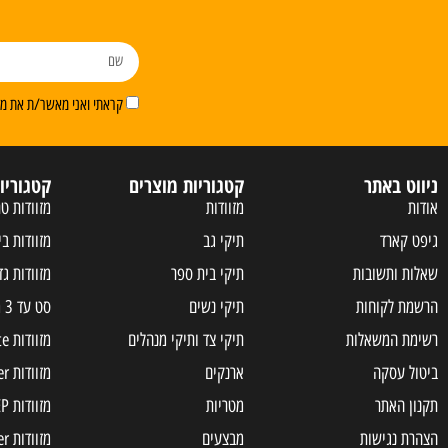
קראתי ואני מאשר/ת את מדי
ניווט באתר
קטגוריות מוצרים
קטגוריו
אודות
מזוודות
מזוודות טר
גיפט קארד
תיקי גב
מזוודות בי
שאלות ותשובות
תיקי בית ספר
מזוודות גד
הרשמת לקוחות
תיקי נשים
סט עד 3 מזוודות
רשימת המשאלות
תיקי צד ותיקי מנהלים
מזוודות Samsonite
ביטול עסקה
ארנקים
מזוודות Slazenger
תקנון האתר
מטריות
מזוודות JEEP
הצהרת נגישות
מבצעים
מזוודות american tourister