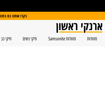
על כל מזוודת Slazenger
קבלו משקל דיגיטלי במתנה
בקרו אותנו גם בחנות הפיזית: הרצל 74, ראשל”צ | חנייה חינם
מזוודות
מזוודות Samsonite
תיקי נשים
תיקי גב