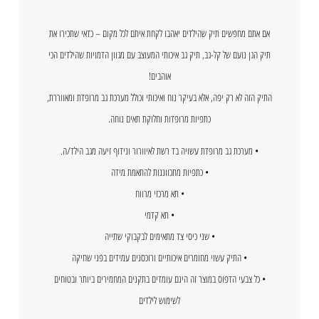
אם אתם מחפשים תיק שהילדים יאהבו לקחת איתם לכל מקום – כדאי שתכירו את
תיק הגן נועם של קל-גב, תיק גב איכותי המעוצב עם מגוון הדמויות שהילדים הכי
אוהבים!
התיק הזה לא רק יפה, אלא בעיקר נוח ואיכותי וכולל מערכת גב מרופדת ומאווררת,
כתפיות מרופדות וחלוקת תאים נוחה.
• מערכת גב מרופדת עשויה בד רשת לאיוורור ונידוף זיעה מגב הילד/ה.
• כתפיות מתכווננות להתאמת מידה
• תא מרכזי מרווח
• תא קדמי
• שני כיסי צד מתאימים לבקבוקי שתייה
• התיק עשוי מחומרים איכותיים ורוכסנים עמידים בפני שחיקה
• כל צבעי הדפוס במוצר זה הינם עומדים בתקנים המחמירים ביותר ובטוחים
לשימוש לילדים