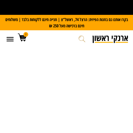
על כל מזוודת Slazenger
קבלו משקל דיגיטלי במתנה
בקרו אותנו גם בחנות הפיזית: הרצל 74, ראשל”צ | חנייה חינם ללקוחות בלבד | משלוחים
חינם ברכישה מעל 250 ₪
0