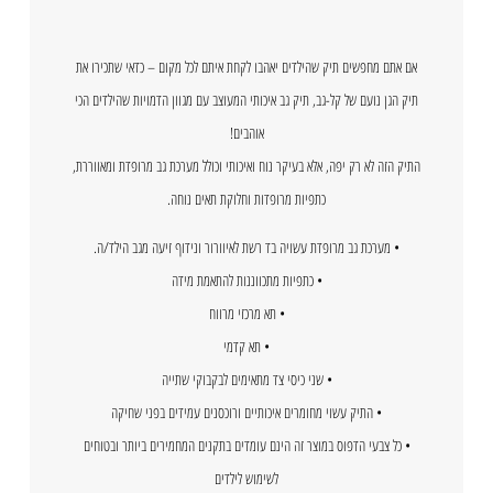
אם אתם מחפשים תיק שהילדים יאהבו לקחת איתם לכל מקום – כדאי שתכירו את
תיק הגן נועם של קל-גב, תיק גב איכותי המעוצב עם מגוון הדמויות שהילדים הכי
אוהבים!
התיק הזה לא רק יפה, אלא בעיקר נוח ואיכותי וכולל מערכת גב מרופדת ומאווררת,
כתפיות מרופדות וחלוקת תאים נוחה.
• מערכת גב מרופדת עשויה בד רשת לאיוורור ונידוף זיעה מגב הילד/ה.
• כתפיות מתכווננות להתאמת מידה
• תא מרכזי מרווח
• תא קדמי
• שני כיסי צד מתאימים לבקבוקי שתייה
• התיק עשוי מחומרים איכותיים ורוכסנים עמידים בפני שחיקה
• כל צבעי הדפוס במוצר זה הינם עומדים בתקנים המחמירים ביותר ובטוחים
לשימוש לילדים