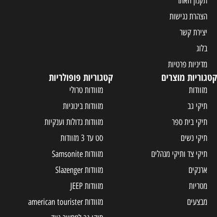
תקנון האתר
הצהרת נגישות
יצירת קשר
בלוג
מדיניות פרטיות
קטגוריות מוצרים
קטגוריות פופולריות
מזוודות
מזוודות טרולי
תיקי גב
מזוודות בינוניות
תיקי בית ספר
מזוודות גדולות וענקיות
תיקי נשים
סט עד 3 מזוודות
תיקי צד ותיקי מנהלים
מזוודות Samsonite
ארנקים
מזוודות Slazenger
מטריות
מזוודות JEEP
מבצעים
מזוודות american tourister