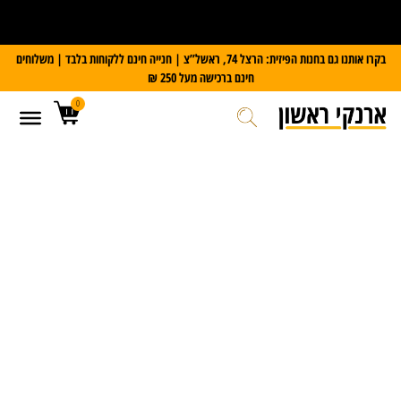
על כל מזוודת Slazenger
קבלו משקל דיגיטלי במתנה
בקרו אותנו גם בחנות הפיזית: הרצל 74, ראשל”צ | חנייה חינם ללקוחות בלבד | משלוחים
חינם ברכישה מעל 250 ₪
0