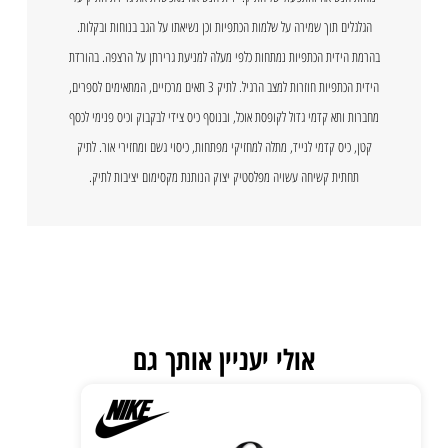
הגלגלים תוך שמירה על שלמות הכתפיות וכן נשיאתו על הגב בנוחות ובקלות.
בהרמת הידית הכתפיות נמתחות כלפי מעלה למניעת גרירתן על הרצפה. בהורדת
הידית הכתפיות חוזרות למצב הרגיל. לתיק 3 תאים מרכזיים, המתאימים לספרים,
מחברות ותא קדמי גדול לקופסת אוכל, ובנוסף כיס צידי לבקבוק וכיס פנימי לכסף
קטן, כיס קדמי לנייד, מתלה למחזיקי מפתחות, כיסוי גשם ומחזירי אור. לתיק
תחתית קשיחה עשויה מפלסטיק יצוק הנותנת מקסימום יציבות לתיק.
אולי יעניין אותך גם