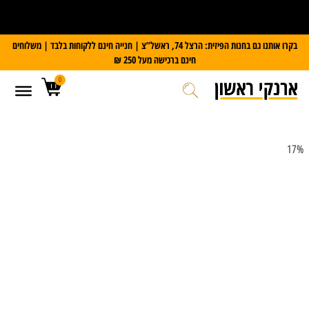
על כל מזוודת Slazenger
קבלו משקל דיגיטלי במתנה
בקרו אותנו גם בחנות הפיזית: הרצל 74, ראשל”צ | חנייה חינם ללקוחות בלבד | משלוחים
חינם ברכישה מעל 250 ₪
0
17%