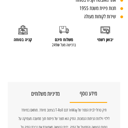
אתר מאובטח וקניה בטוחה
חנות פיזית משנת 1955
שירות לקוחות מעולה
יבואן רשמי
משלוח חינם
קניה בטוחה
ברכישה מעל 249₪
מידע נוסף
מדיניות משלוחים
תיק טרולי לבית הספר של InWay דגם T-Roll בעיצוב מיוחד. מותאם במיוחד
לילדי וילדות הכיתות הנמוכות. התיק הוא תוצר של פיתוח תוך מחשבה מעמיקה על
נוחות הנשיאה והתפעול של התיק. ידית הנשיאה מאפשרת את גרירת התיק על