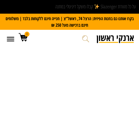
על כל מזוודת Slazenger
קבלו משקל דיגיטלי במתנה
בקרו אותנו גם בחנות הפיזית: הרצל 74, ראשל”צ | חנייה חינם ללקוחות בלבד | משלוחים
חינם ברכישה מעל 250 ₪
0