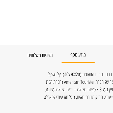
מידע נוסף
מדיניות משלוחים
תיק נסיעות במידות תקניות לעליה למטוס ברוב חברות התעופה (40x30x20), קל משקל
(רק 0.7 ק”ג) ועם מקום למחשב נייד 15.6″ של חברת American Tourister (חברת הבת
של סמסונייט) מסדרת At Work NXT. התיק בעל 3 אופציות נשיאה – ידית נשיאה עליונה,
יעודי. התיק מרובה תאים, כולל תא יעודי לטאבלט