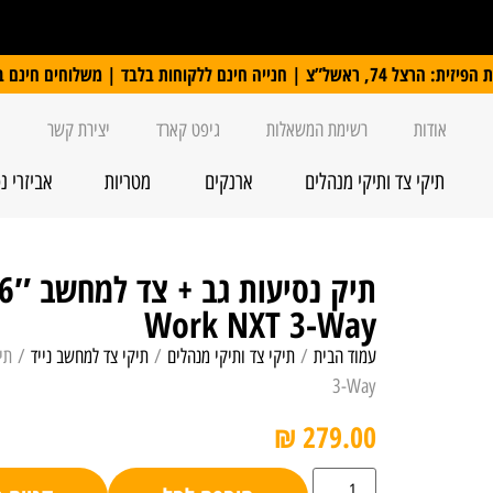
 ללקוחות בלבד | משלוחים חינם ברכישה מעל 250 ₪
אודות
רשימת המשאלות
גיפט קארד
יצירת קשר
תיקי צד ותיקי מנהלים
ארנקים
מטריות
אביזרי נ
Work NXT 3-Way
עמוד הבית
/
תיקי צד ותיקי מנהלים
/
תיקי צד למחשב נייד
3-Way
₪
279.00