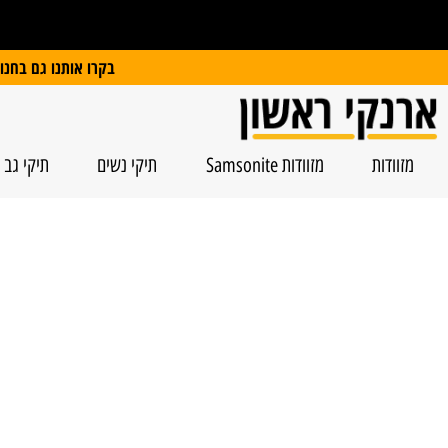
על כל מזוודת Slazenger
קבלו משקל דיגיטלי במתנה
בקרו אותנו גם בחנות הפיזית: הרצל 74, ראשל”צ | חנייה חינם
מזוודות
מזוודות Samsonite
תיקי נשים
תיקי גב