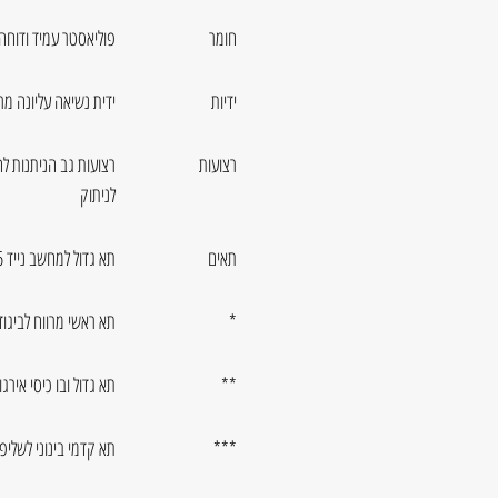
חומר
פוליאסטר עמיד ודוחה
ידיות
ידית נשיאה עליונה מר
רצועות
רצועות גב הניתנות ל
לניתוק
תאים
תא גדול למחשב נייד 15.6 + טאבלט 10.5"
*
תא ראשי מרווח לביגוד
**
תא גדול ובו כיסי אירג
***
תא קדמי בינוני לשלי