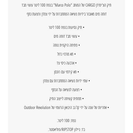
תיק הצ'ימידן CARGO של המותג "Marco Polo" בנפח 100 ליטר עשוי מבד
דוחה מים מאובזר בידיות נשיאה המתחברות על ידי צמדן ורצועת כתף
• תיק נסיעות בנפח 100 ליטר
• עשוי מבד דוחה מים
• פתיחה היקפית נוחה
• תא מרכזי גדול
• ארבעה כיסי צד
• תא קידמי עם רוכסן
• שתי ידיות נשיאה המתחברות עם צמדן
• רצועה לנשיאה על הכתף
• תחתית קשיחה לייצוב התיק
• אחריות של שנה על ידי קל גב היבואן הרשמי של Outdoor Revolution
נפח: 100 ליטר.
בד: ניילון RIPSTOP/פוליאסטר.