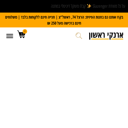
על כל מזוודת Slazenger
קבלו משקל דיגיטלי במתנה
בקרו אותנו גם בחנות הפיזית: הרצל 74, ראשל”צ | חנייה חינם ללקוחות בלבד | משלוחים
חינם ברכישה מעל 250 ₪
0