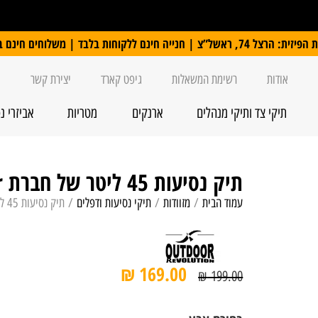
 ללקוחות בלבד | משלוחים חינם ברכישה מעל 250 ₪
אודות
רשימת המשאלות
גיפט קארד
יצירת קשר
תיקי צד ותיקי מנהלים
ארנקים
מטריות
אביזרי נ
תיק נסיעות 45 ליטר של חברת outdoor קל גב
עמוד הבית
/
מזוודות
/
תיקי נסיעות ודפלים
/ תיק נסיעות 45 ליטר של חברת outdoor קל גב
₪
169.00
₪
199.00