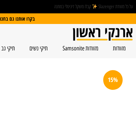
על כל מזוודת Slazenger
קבלו משקל דיגיטלי במתנה
בקרו אותנו גם בחנות הפיזית: הרצל 74, ראשל”צ | חנייה חינם
מזוודות
מזוודות Samsonite
תיקי נשים
תיקי גב
15%