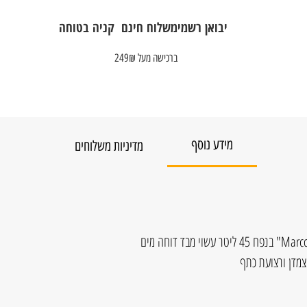
יבואן רשמי
משלוח חינם
קניה בטוחה
ברכישה מעל 249₪
מידע נוסף
מדיניות משלוחים
תיק הצ'ימידן CARGO של המותג "Marco Polo" בנפח 45 ליטר עשוי מבד דוחה מים
צמדן ורצועת כתף