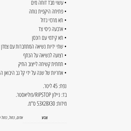
• עשוי מבד דוחה מים
• פתיחה היקפית נוחה
• תא מרכזי גדול
• ארבעה כיסי צד
• תא קידמי עם רוכסן
• שתי ידיות נשיאה המתחברות עם צמדן
• רצועה לנשיאה על הכתף
• תחתית קשיחה לייצוב התיק
• אחריות של שנה על ידי קל גב היבואן הרשמי של olution
נפח: 45 ליטר.
בד: ניילון RIPSTOP/פוליאסטר.
מידות: 53X28X30 ס"מ.
צבע
אדום
,
כחול
,
כחול 