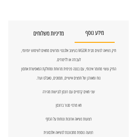
מידע נוסף
מדיניות משלוחים
תיק נשיאה לנשים מבית VIGOR בעיצוב אלגנטי ומרשים מתאים לשימוש יומיומי,
לעבודה או ללימודים.
התיק עשוי מחומר איכותי, עם בטנה פנימית מרווחת ומחולקת המאפשרת אחסון
נוח ומאורגן של חפצים אישיים, מסמכים, טאבלט ועוד.
שני תאים קדמיים עם רוכסן לנגישות מהירה
תא מרכזי סגור ברוכסן
רצועות נשיאה ארוכות ונוחות על הכתף
רצועה נוספת מתכווננת לנשיאה אלכסונית