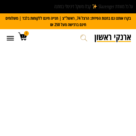
על כל מזוודת Slazenger
קבלו משקל דיגיטלי במתנה
בקרו אותנו גם בחנות הפיזית: הרצל 74, ראשל”צ | חנייה חינם ללקוחות בלבד | משלוחים
חינם ברכישה מעל 250 ₪
0