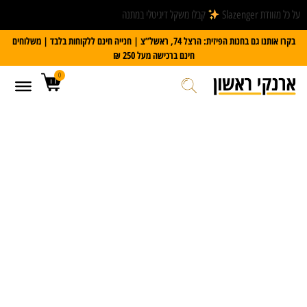
על כל מזוודת Slazenger
קבלו משקל דיגיטלי במתנה
בקרו אותנו גם בחנות הפיזית: הרצל 74, ראשל”צ | חנייה חינם ללקוחות בלבד | משלוחים
חינם ברכישה מעל 250 ₪
0