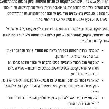
שמותאם לתקנות כל חברות התעופה וניתן להנחה מתחת למושב
קרתי ומעוצב בקפידה,
א תשלום
. כולל רוכסן הרחבה חכם, גב אורטופדי מרופד, רצועת חזה קדמית ותא אחורי נסתר
מגיע ב־6 צבעים
מרהיבים
הגנת RFID.
עם חלוקה פנימית חכמה, תא מרופד ללפטופ
לטעינה חיצונית, כולל כבל ותא ייעודי לסוללה.
Wizz Air, easyJet
אל
תאם לתקנות העדכניות של כלל חברות התעופה המובילות, כולל:
,
ישראייר, ארקיע, לופטנזה
ניתן לעלות איתו למטוס ללא חיוב נוסף
,
ועוד –
ולהניח
תו בקלות מתחת למושב.
תא מרכזי מרווח הנפתח בפתיחה מלאה כמו מזוודה
, לנוחות מקסימלית בארגון
הבגדים ולניצול חכם של כל חלל האחסון.
תא קדמי חכם הכולל אורגנייזר פנימי מתקדם
עם חלוקה מדויקת לאחסון נוח
ומסודר של פריטים קטנים, אביזרים אישיים, מסמכים וציוד יומיומי – לשמירה על סדר
ונגישות מושלמת בכל רגע.
תא אחורי נסתר עם רוכסן והגנת
RFID
מובנית – לאחסון בטוח ודיסקרטי של דרכון,
ארנק ופריטים רגישים, עם הגנה מקסימלית מפני גניבה וסקירה אלקטרונית של פרטים
אישיים.
תא קדמי צדדי, אידיאלי לאחסון ארנק או טלפון
, מאפשר גישה מהירה ונוחה
לחפצים חשובים בעת הצורך.