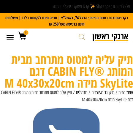
על כל מזוודת Slazenger
קבלו משקל דיגיטלי במתנה
בקרו אותנו גם בחנות הפיזית: הרצל 74, ראשל”צ | חנייה חינם ללקוחות בלבד | משלוחים
חינם ברכישה מעל 250 ₪
0
יק עליה למטוס מתרחב מבית
המותג ®CABIN FLY דגם
SkyL מידה M 40x30x20cm
וד הבית
/
תיקי גב מעוצבים
/
תרמילים
/ תיק עליה למטוס מתרחב מבית המותג ®CABIN FLY
דה M 40x30x20cm