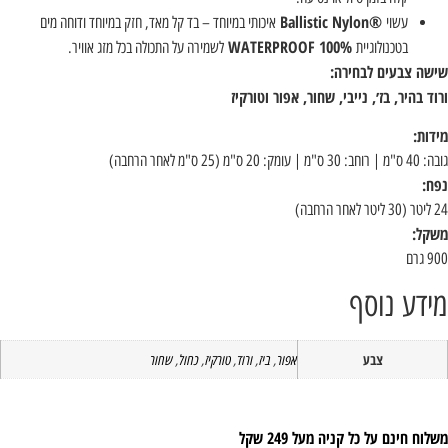
®Ballistic Nylon
עשוי
איכותי במיוחד – בד קל מאד, חזק במיוחד ודוחה מים
100% WATERPROOF
בטכנולוגיית
לשמירה על התכולה בכל מזג אוויר.
שה צבעים לבחירה:
וד בהיר, בז׳, נייבי, שחור, אפור וטורקיז
דות:
 ס"מ | עומק: 20 ס"מ (25 ס"מ לאחר הרחבה)
ח:
ר הרחבה)
קל:
גרם
ידע נוסף
צבע
אפור
,
ביז
,
ורוד
,
טורקיז
,
כחול
,
שחור
וח חינם על כל קניה מעל 249 שקל