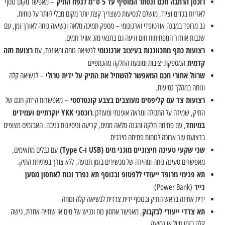
רוכסן הרחבה חכם ונסתר המוסיף עד 5 ס"מ לנפח התיק
– מאפשר מקום נוסף
לאריזת בגדים וציוד, מושלם לנסיעות כשצריך קצת יותר מקום מבלי לוותר על נוחות.
גב מרופד במבנה אורטופדי וארגונומי – מספק תמיכה מלאה ונשיאה נוחה לאורך זמן, עם
שכבות אוורור המפחיתות חום וזיעה גם בתנאי מזג אוויר חמים.
רצועות כתף מתכווננות בעיצוב ארגונומי
רצועת חזה
לנשיאה נוחה ומאוזנת, עם
קדמית
המספקת יציבות ומונעת החלקה מהכתפיים
שרוול אחורי חכם המאפשר להשחיל את התיק על ידית טרולי
– לנשיאה קלה
ונוחה במהלך נסיעות.
רצועות צד עם קליפסים מעוצבים בצבע קונטרסטי
– מאפשרות הידוק חכם של
רוכסני
YKK
יוקרתיים ועמידים
התיק, שמירה על התכולה ומראה אופנתי ומעודכן.
במיוחד
, עם פתיחה חלקה והגנה מלאה ממים, קריעה וניסיונות גניבה. האבזמים מצופים
ברצועת עור ארוכה לנוחות פתיחה מירבית
שני שקעי טעינה חיצוניים מוגני מים
(USB ו-Type C)
עם כבלים מתאימים,
מאפשרים טעינה נוחה ומהירה של מכשירים בזמן תנועה, ללא צורך בפתיחת התיק.
תא פנימי מרופד ייעודי ללפטופ ובנוסף תא נפרד ונוח לאחסון מטען
נייד
(Power Bank)
ידית אחיזה בראש התיק ובנוסף ידית צדדית לנשיאה קלה ונוחה
תא צדדי ייעודי לבקבוק
, מאפשר אחסון נוח ונגיש של מים או שתייה אחרת, גישה
קלה בזמן טיול או נסיעה.