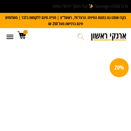
על כל מזוודת Slazenger
קבלו משקל דיגיטלי במתנה
בקרו אותנו גם בחנות הפיזית: הרצל 74, ראשל”צ | חנייה חינם ללקוחות בלבד | משלוחים
חינם ברכישה מעל 250 ₪
0
20%