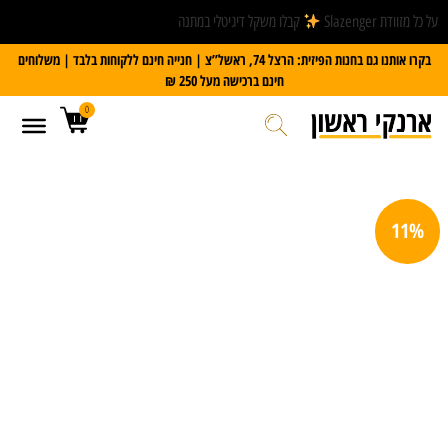
על כל מזוודת Slazenger
קבלו משקל דיגיטלי במתנה
בקרו אותנו גם בחנות הפיזית: הרצל 74, ראשל”צ | חנייה חינם ללקוחות בלבד | משלוחים
חינם ברכישה מעל 250 ₪
0
11%