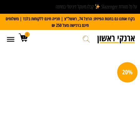
על כל מזוודת Slazenger
קבלו משקל דיגיטלי במתנה
בקרו אותנו גם בחנות הפיזית: הרצל 74, ראשל”צ | חנייה חינם ללקוחות בלבד | משלוחים
חינם ברכישה מעל 250 ₪
0
20%