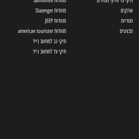
תיקי צד ותיקי מנהלים
מזוודות Samsonite
ארנקים
מזוודות Slazenger
מטריות
מזוודות JEEP
מבצעים
מזוודות american tourister
תיקי גב למחשב נייד
תיקי צד למחשב נייד