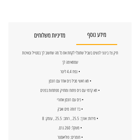
מידע נוסף
מדיניות משלוחים
תיק צד בינוני לנשים בשביל שתוכלי לקחת את כל מה שחשוב לך בסטייל ובאיכות
שמתאימה לך
• נפח 4.4 ליטר
• תא ראשי מכיל כיס אחד עם רוכסן
• תא קדמי עם כיס פתוח ומחזיק מפתחות בפנים
• כיס עם רוכסן אחורי
• בד דוחה מים ואבק
• מידות: אורך: 25.5 , רוחב: 25.5 , עומק: 8
• משקל: 260 גרם.
• חומרים: פוליאסטר