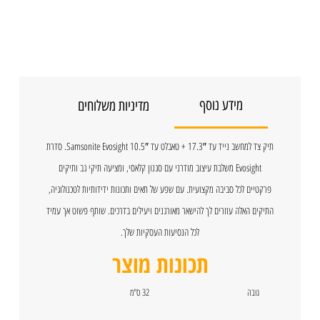
מידע נוסף
מדיניות משלוחים
תיק צד למחשב נייד עד 17.3″ + טאבלט עד 10.5″ Samsonite Evosight. סדרת
Evosight משלבת עיצוב מודרני עם סגנון קלאסי, ומציעה תיקי גב ותיקים
פרקטיים לכל סביבה מקצועית. עם שפע של תאים ותכונות ידידותיות לטכנולוגיה,
התיקים האלה עוזרים לך להישאר מאורגנים ויעילים בדרכים. שותף פשוט אך עמיד
לכל הנסיעות העסקיות שלך.
תכונות מוצר
גובה
32 ס"מ