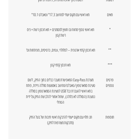
תאים
תא ראשי עם מקום יעודי למחשב 17.3" וטאבלט 10.1"
*
תא ראשי נוסף מרווח ובו חוצץ למסמכים + תא רוכסן רשת + כיס
רשת קטן
**
תא רוכסן קדמי ארגונית – לסלולרי, עטים, כרטיסים, מפתחות וכו'
***
תא רוכסן קדמי קטן
פרטים
מערכת Easy-Pass המאפשרת מעבר כבלים בתוך התיק, לשם
נוספים
טעינת סמארטפון/טאבלט/מחשב באמצעות סוללה ניידת, פתח
בתא ראשי להעברת כבל USB לטעינת הסמארטפון בסוללה
נטענת (הסוללה לא כלולה), שרוול אחורי להלבשת התיק על ידית
הטרולי
תוספות
תג תלוי עם מקום ייעודי להדבקת ראשי תיבות של בעל התיק
(מדבקות מצורפות לתיק)