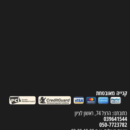
קנייה מאובטחת
כתובתנו: הרצל 74, ראשון לציון
039641544
050-7723782