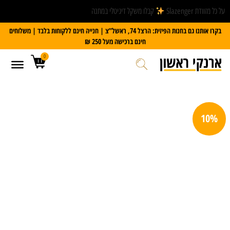
על כל מזוודת Slazenger
קבלו משקל דיגיטלי במתנה
בקרו אותנו גם בחנות הפיזית: הרצל 74, ראשל”צ | חנייה חינם ללקוחות בלבד | משלוחים
חינם ברכישה מעל 250 ₪
0
10%