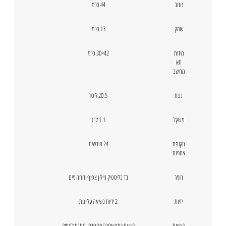
רוחב
44 ס"מ
עומק
13 ס"מ
מידות
42×30 ס"מ
תא
מחשב
נפח
20.5 ליטר
משקל
1.1 ק"ג
תקופת
24 חודשים
אחריות
חומר
בד בליסטיק ניילון צפוף ודוחה מים
ידיות
2 ידיות נשיאה עליונות
רצועות
רצועת כתף ארוכה מרופדת, ניתנת לניתוק