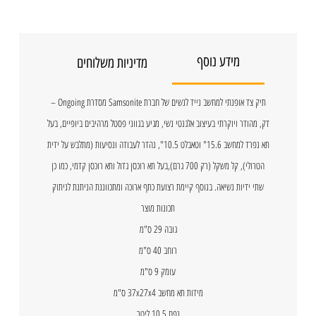
מידע נוסף
מדיניות משלוחים
תיק צד אופנתי למחשב נייד לנשים של חברת Samsonite מסדרת Ongoing –
דק, מהודר ויוקרתי בעיצוב אלגנטי נשי, מגיע בגווני פסטל מרהיבים ביופיים, בעל
תא נפרד למחשב 15.6" וטאבלט 10.5", נהדר לעבודה ונסיעות (מתלבש על ידית
הטרולי), קל משקל (רק 700 גרם),בעל תא רוכסן גדול ותא רוכסן קדמי, כמו כן
שתי ידיות נשיאה. בנוסף קיימת רצועת כתף ארוכה ומתכווננת הניתנת לניתוק
תכונות מוצר
גובה 29 ס"מ
רוחב 40 ס"מ
עומק 9 ס"מ
מידות תא מחשב 37x27x4 ס"מ
נפח 10.5 ליטר