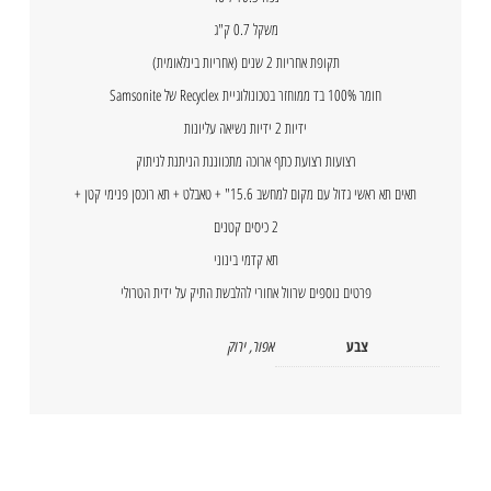
משקל 0.7 ק"ג
תקופת אחריות 2 שנים (אחריות בינלאומית)
חומר 100% בד ממוחזר בטכונולוגיית Recyclex של Samsonite
ידיות 2 ידיות נשיאה עליונות
רצועות רצועת כתף ארוכה מתכווננת הניתנת לניתוק
תאים תא ראשי גדול עם מקום למחשב 15.6" + טאבלט + תא רוכסן פנימי קטן +
2 כיסים קטנים
תא קדמי בינוני
פרטים נוספים שרוול אחורי להלבשת התיק על ידית הטרולי
צבע
אפור
,
ירוק