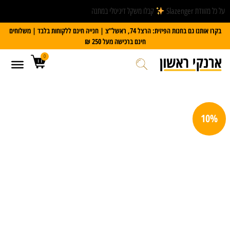
על כל מזוודת Slazenger
קבלו משקל דיגיטלי במתנה
בקרו אותנו גם בחנות הפיזית: הרצל 74, ראשל”צ | חנייה חינם ללקוחות בלבד | משלוחים
חינם ברכישה מעל 250 ₪
0
10%