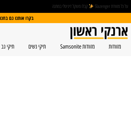
על כל מזוודת Slazenger
קבלו משקל דיגיטלי במתנה
בקרו אותנו גם בחנות הפיזית: הרצל 74, ראשל”צ | חנייה חינם
מזוודות
מזוודות Samsonite
תיקי נשים
תיקי גב