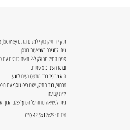
תיק יד ותיק כתף לנשים מדגם Janet Denese J-059B-Maya Journey.
ניתן לסגירה באמצעות רוכסן.
פנים התיק מחולק ל-2 תאי
ובתא השני כיס פתוח.
הוא מרופד בבד מודפס נעים למגע.
מבחוץ, בגב התיק, ישנו כיס נוסף עם רוכס
ידית קבועה.
ניתן לנשיאה נוחה על הכתף/צלב הגוף או
מידות :42.5x12x29 ס"מ