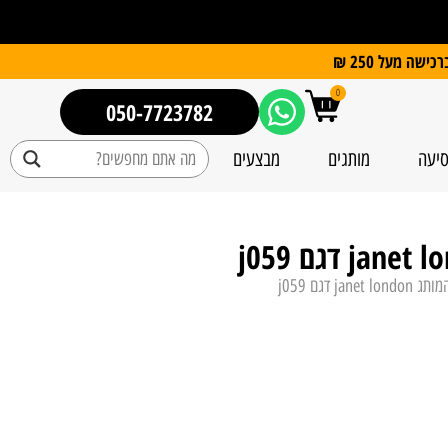
0
050-7723782
סיעה
מותגים
מבצעים
j דגם j059