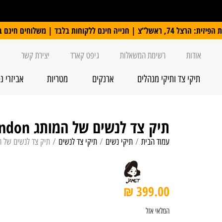
 ללקוחות בלבד | משלוחים חינם ברכישה מעל 250 ₪
אודות
רשימת המשאלות
גיפט קארד
יצירת קשר
תיקי צד ותיקי מנהלים
ארנקים
מטריות
אביזרי נ
תיק צד לנשים של המותג janet london דגם j059
עמוד הבית
/
תיקי נשים
/
תיקי צד לנשים
/ תיק צד לנשים של המותג anet london
₪
399.00
המלאי אזל