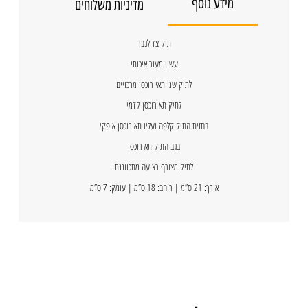
מידע נוסף
מדיניות משלוחים
תיק צד לגבר
עשוי מעור איכותי
לתיק שני תאי רוכסן מרכזיים
לתיק תא רוכסן קדמי
בחזית התיק קלפה ועליו תא רוכסן אופקי
בגב התיק תא רוכסן
לתיק מצורף רצועה מתכווננת
אורך: 21 ס”מ | רוחב: 18 ס”מ | עומק: 7 ס”מ