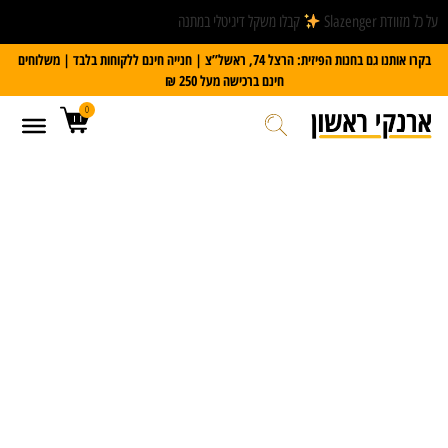
על כל מזוודת Slazenger
קבלו משקל דיגיטלי במתנה
בקרו אותנו גם בחנות הפיזית: הרצל 74, ראשל”צ | חנייה חינם ללקוחות בלבד | משלוחים
חינם ברכישה מעל 250 ₪
0