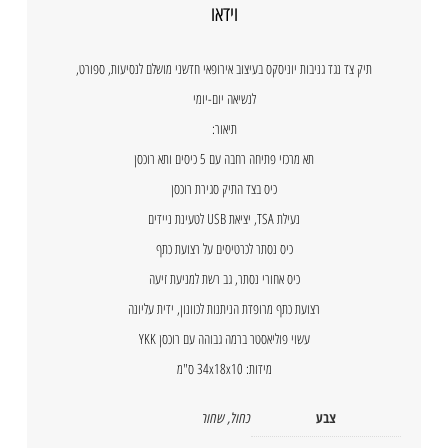
וידאו
תיק צד נגד גניבות יוניסקס בעיצוב אירופאי חדשני מושלם לנסיעות, ספורט,
לנשיאה יום-יומי
תיאור:
תא מרכזי פתיחה רחבה עם 5 כיסים ותא רוכסן
כיס בצד התיק סגירת רוכסן
נעילת TSA, יציאת USB לטעינת ניידים
כיס נסתר לכרטיסים על רצועת כתף
כיס אחורי נסתר, גב רשת למניעת זיעה
רצועת כתף מרופדת הניתנות לכוונון, ידית עליונה
עשוי פוליאסטר ברמה גבוהה עם רוכסן YKK
מידות: 34x18x10 ס"מ
צבע
כחול
,
שחור