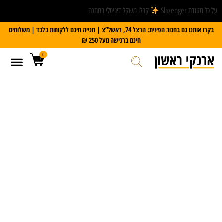
על כל מזוודת Slazenger
קבלו משקל דיגיטלי במתנה
בקרו אותנו גם בחנות הפיזית: הרצל 74, ראשל”צ | חנייה חינם ללקוחות בלבד | משלוחים
חינם ברכישה מעל 250 ₪
0