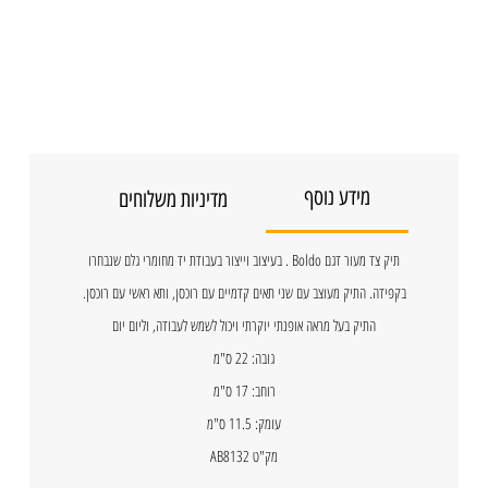
מידע נוסף
מדיניות משלוחים
תיק צד מעור דגם Boldo . בעיצוב וייצור בעבודת יד מחומרי גלם שנבחרו
בקפידה. התיק מעוצב עם שני תאים קדמיים עם רוכסן, ותא ראשי עם רוכסן.
התיק בעל מראה אופנתי יוקרתי ויכול לשמש לעבודה, וליום יום
גובה: 22 ס"מ
רוחב: 17 ס"מ
עומק: 11.5 ס"מ
מק"ט AB8132