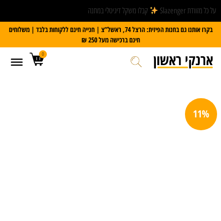
על כל מזוודת Slazenger
קבלו משקל דיגיטלי במתנה
בקרו אותנו גם בחנות הפיזית: הרצל 74, ראשל”צ | חנייה חינם ללקוחות בלבד | משלוחים
חינם ברכישה מעל 250 ₪
0
11%