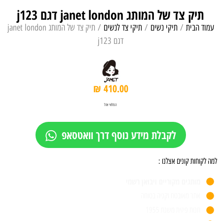
תיק צד של המותג janet london דגם j123
עמוד הבית
/
תיקי נשים
/
תיקי צד לנשים
/ תיק צד של המותג janet london
דגם j123
₪
410.00
המלאי אזל
לקבלת מידע נוסף דרך וואטסאפ
למה לקוחות קונים אצלנו :
מותגים מקוריים ויבואן רשמי
אתר מאובטח וקניה בטוחה
חנות פיזית משנת 1955