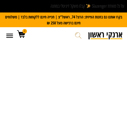
על כל מזוודת Slazenger
קבלו משקל דיגיטלי במתנה
בקרו אותנו גם בחנות הפיזית: הרצל 74, ראשל”צ | חנייה חינם ללקוחות בלבד | משלוחים
חינם ברכישה מעל 250 ₪
0