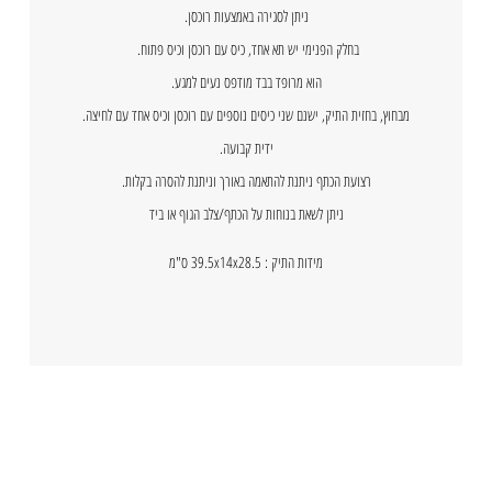
ניתן לסגירה באמצעות רוכסן.
בחלק הפנימי יש תא אחד, כיס עם רוכסן וכיס פתוח.
הוא מרופד בבד מודפס נעים למגע.
מבחוץ, בחזית התיק, ישנם שני כיסים נוספים עם רוכסן וכיס אחד עם לחיצה.
ידית קבועה.
רצועת הכתף ניתנת להתאמה באורך וניתנת להסרה בקלות.
ניתן לשאת בנוחות על הכתף/צלב הגוף או ביד
מידות התיק : 39.5x14x28.5 ס"מ