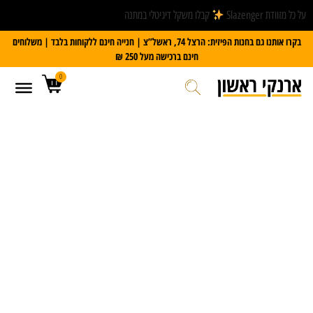
על כל מזוודת Slazenger
קבלו משקל דיגיטלי במתנה
בקרו אותנו גם בחנות הפיזית: הרצל 74, ראשל”צ | חנייה חינם ללקוחות בלבד | משלוחים
חינם ברכישה מעל 250 ₪
0