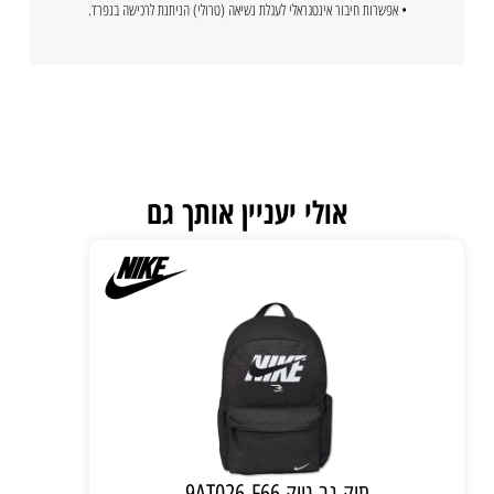
• אפשרות חיבור אינטגראלי לעגלת נשיאה (טרולי) הניתנת לרכישה בנפרד.
אולי יעניין אותך גם
תיק גב נייק 9AT026-F66