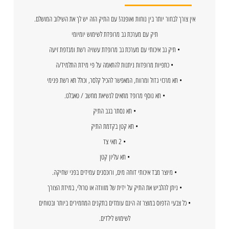
אין צורך לבחור יותר בין נוחות ואופנה! עם התיק הזה יש לך את השילוב המושלם.
תיק עם מערכת גב מרופדת לשימוש יומיומי
• תיק גב איכותי עם מערכת גב מרופדת עשויה רשת ומנדפת זיעה
• כתפיות מרופדות ניתנות להתאמה על פי מידת התלמיד/ה
• תא מרכזי גדול ומרווח, המאפשר להכיל קלסר, וכולל תא רשת פנימי
• תא נוסף מרופד מתאים לנשיאת מחשב / טאבלט.
• תא נסתר בגב התיק
• תא קטן בקדמת התיק
• 2 תאי צד
• תא עליון קטן
• מיוצר מבד איכותי דוחה מים, ורוכסנים עמידים בפני שחיקה.
• ניתן להלביש את התיק על ידית של מזוודה או טרולי, במידת הצורך
• כל צבעי הדפוס במוצר זה הינם עומדים בתקנים המחמירים ביותר ובטוחים
לשימוש לילדים.