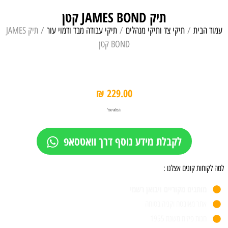
תיק JAMES BOND קטן
עמוד הבית
/
תיקי צד ותיקי מנהלים
/
תיקי עבודה מבד ודמוי עור
/ תיק JAMES
BOND קטן
₪
229.00
המלאי אזל
לקבלת מידע נוסף דרך וואטסאפ
למה לקוחות קונים אצלנו :
מותגים מקוריים ויבואן רשמי
אתר מאובטח וקניה בטוחה
חנות פיזית משנת 1955