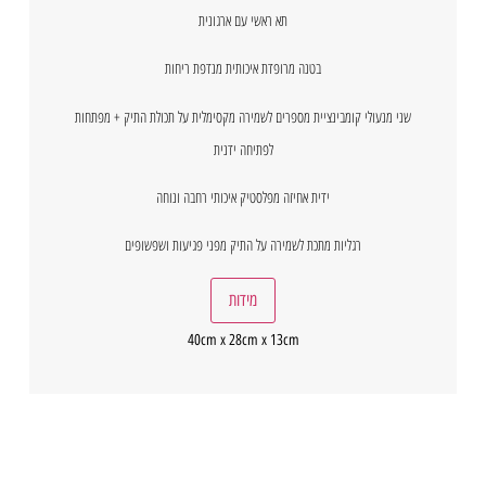
תא ראשי עם ארגונית
בטנה מרופדת איכותית מנדפת ריחות
שני מנעולי קומבינציית מספרים לשמירה מקסימלית על תכולת התיק + מפתחות
לפתיחה ידנית
ידית אחיזה מפלסטיק איכותי רחבה ונוחה
רגליות מתכת לשמירה על התיק מפני פגיעות ושפשופים
מידות
40cm x 28cm x 13cm