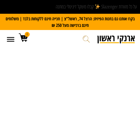
על כל מזוודת Slazenger
קבלו משקל דיגיטלי במתנה
בקרו אותנו גם בחנות הפיזית: הרצל 74, ראשל”צ | חנייה חינם ללקוחות בלבד | משלוחים
חינם ברכישה מעל 250 ₪
0