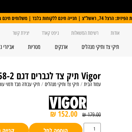
 ללקוחות בלבד | משלוחים חינם ברכישה מעל 250 ₪
אודות
רשימת המשאלות
גיפט קארד
יצירת קשר
תיקי צד ותיקי מנהלים
ארנקים
מטריות
אביזרי נ
Vigor תיק צד לגברים דגם 358-2-XXL
עמוד הבית
/
תיקי צד ותיקי מנהלים
/
תיקי עבודה מבד ודמוי עור
₪
152.00
₪
179.00
הוספה לסל
קנייה 