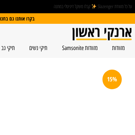
על כל מזוודת Slazenger
קבלו משקל דיגיטלי במתנה
בקרו אותנו גם בחנות הפיזית: הרצל 74, ראשל”צ | חנייה חינם
מזוודות
מזוודות Samsonite
תיקי נשים
תיקי גב
15%