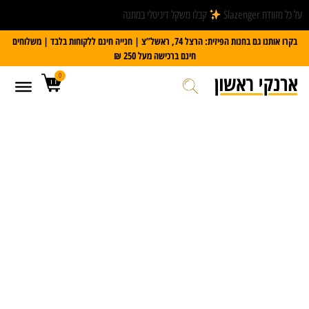
על כל מזוודת Slazenger
קבלו משקל דיגיטלי במתנה
בקרו אותנו גם בחנות הפיזית: הרצל 74, ראשל”צ | חנייה חינם ללקוחות בלבד | משלוחים
חינם ברכישה מעל 250 ₪
0