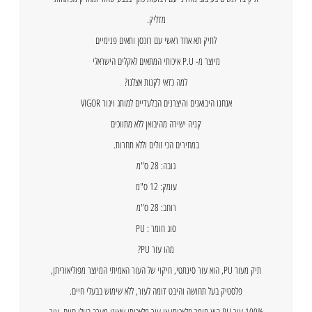
מדליק.
לתיק תא אחד ראשי עם רוכסן ותאים פנימיים
מיוצר מ- P.U איכותי המתאים לאקלים הישראלי
למה כדאי לקנות אצלנו?
אנחנו היבואנים והיצרנים הבלעדיים למותג ויגור VIGOR
קניה ישירה מהיבואן ללא מתווכים
במחירים הכי זולים וללא תחרות.
גובה: 28 ס"מ
עומק: 12 ס"מ
רוחב: 28 ס"מ
סוג חומר : PU
מהו עור PU?
תיק מעור PU, הוא עור סינתטי, חיקוי של העור האמיתי המיוצר מפוליאוריתן,
פלסטיק בעל תחושה והיבט דומה לעור, ללא שימוש בבעלי חיים.
100% עור PU הוא חומר מלאכותי או עור מלאכותי שאינו מערב בעלי חיים. עור