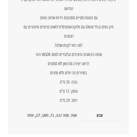
החדשה
עם רצועת כתפיים מתכווננת וידיות אחיזה נוחות.
תיק נשים בגודל מושלם עם חלוקת אופטימלית לתאים פנימיים וחיצוניים עם
רוכסנים.
למה כדאי לקנות אצלנו?
אנחנו היבואנים והיצרנים הבלעדיים למותג VIGOR ויגור
רכישה ישירה מהיבואן ללא מתווכים
במחירים הכי זולים וללא תחרות
גובה: 26 ס"מ
עומק: 12 ס"מ
רוחב: 29 ס"מ
צבע
אפור
,
אפור כהה
,
ביז
,
חאקי
,
לבן
,
שחור