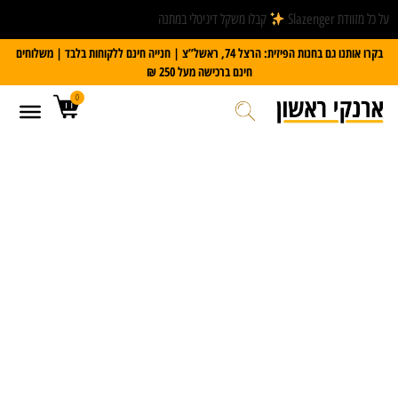
על כל מזוודת Slazenger
קבלו משקל דיגיטלי במתנה
בקרו אותנו גם בחנות הפיזית: הרצל 74, ראשל”צ | חנייה חינם ללקוחות בלבד | משלוחים
חינם ברכישה מעל 250 ₪
0