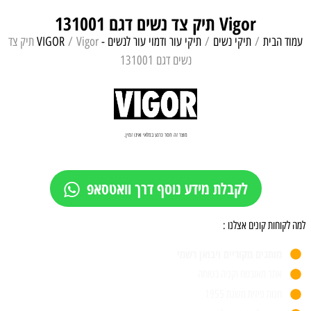
Vigor תיק צד נשים דגם 131001
עמוד הבית
/
תיקי נשים
/
תיקי עור ודמוי עור לנשים - VIGOR
/ Vigor תיק צד
נשים דגם 131001
מוצר זה חסר כרגע במלאי ואינו זמין.
לקבלת מידע נוסף דרך וואטסאפ
למה לקוחות קונים אצלנו :
מותגים מקוריים ויבואן רשמי
אתר מאובטח וקניה בטוחה
חנות פיזית משנת 1955