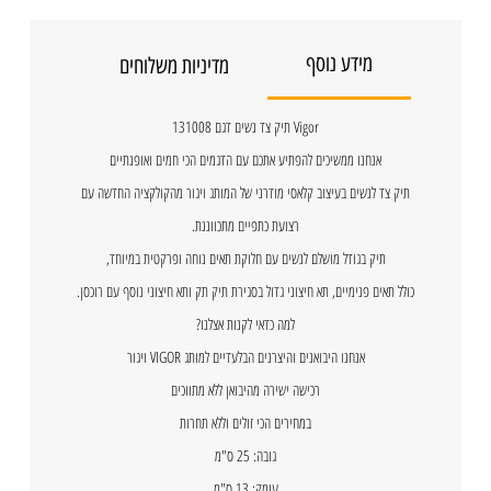
מידע נוסף
מדיניות משלוחים
Vigor תיק צד נשים דגם 131008
אנחנו ממשיכים להפתיע אתכם עם הדגמים הכי חמים ואופנתיים
תיק צד לנשים בעיצוב קלאסי מודרני של המותג ויגור מהקולקציה החדשה עם
רצועת כתפיים מתכווננת.
תיק בגודל מושלם לנשים עם חלוקת תאים נוחה ופרקטית במיוחד,
כולל תאים פנימיים, תא חיצוני גדול בסגירת תיק תק ותא חיצוני נוסף עם רוכסן.
למה כדאי לקנות אצלנו?
אנחנו היבואנים והיצרנים הבלעדיים למותג VIGOR ויגור
רכישה ישירה מהיבואן ללא מתווכים
במחירים הכי זולים וללא תחרות
גובה: 25 ס"מ
עומק: 13 ס"מ