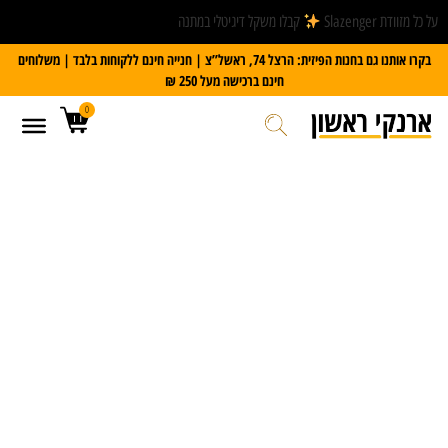
על כל מזוודת Slazenger
קבלו משקל דיגיטלי במתנה
בקרו אותנו גם בחנות הפיזית: הרצל 74, ראשל”צ | חנייה חינם ללקוחות בלבד | משלוחים
חינם ברכישה מעל 250 ₪
0