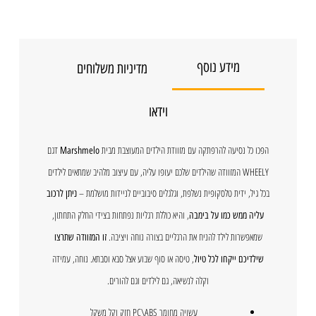
מידע נוסף
מדיניות משלוחים
וידאו
הפכו כל נסיעה להרפתקה עם מזוודת הילדים המעוצבת מבית
דגם
Marshmelo
WHEELY המזוודה שהילדים שלכם יעופו עליה, עם עיצוב מלהיב שמתאים לילדים
בכל גיל, ידית טלסקופית נשלפת, וגלגלים סיבוביים לניידות מושלמת –
ניתן לרכוב
, והיא כוללת רגליות נפתחות בצידי החלק התחתון,
עליה ממש כמו על בימבה
שמאפשרות לילד להניח את הרגליים בצורה נוחה ויציבה.
זו המזוודה שתרצו
, טיסה או סוף שבוע אצל סבא וסבתא. נוחה, עמידה
שילדיכם ייקחו לכל טיול
וקלה לנשיאה, גם לילדים וגם להורים.
עשויה מחומר PC\ABS חזק וקל משקל