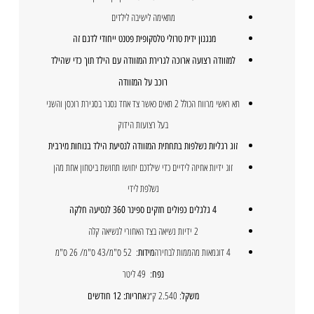
מתאימה לישיבה לילדים
מנגנון ידית טרולי טלסקופית פטנט ייחודי לדגם זה
למזוודה רצועה ארוכה לגרירת המזוודה עם הילד תוך כדי שהילד
רוכב על המזוודה
תא ראשי מרווח הכולל 2 תאים כאשר צד אחד נסגר בסגירת רוכסן והשני
בעל רצועות הידוק
זוג רגליות נשלפות בתחתית המזוודה לנסיעת הילד בנוחות מירבית
זוג ידיות אחיזה לידיים כדי שילדכם יחושו תחושת ביטחון אחת מהן
נשלפת לידי
4 גלגלים כפולים חזקים ספינר 360 לנסיעה חלקה
2 ידיות נשיאה בצד האחורי לנשיאה קלה
4 דוגמאות מהממות לבחירה
: 52 ס"מ/43 ס"מ/ 26 ס"מ
מידות
: 49 ליטר
נפח
: 2.540 ק״ג
משקל
אחריות: 12 חודשים