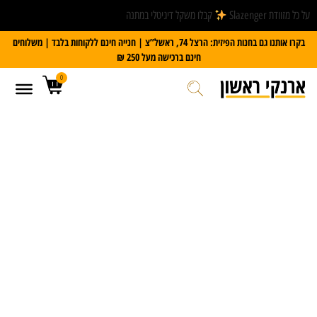
על כל מזוודת Slazenger
קבלו משקל דיגיטלי במתנה
בקרו אותנו גם בחנות הפיזית: הרצל 74, ראשל”צ | חנייה חינם ללקוחות בלבד | משלוחים
חינם ברכישה מעל 250 ₪
0