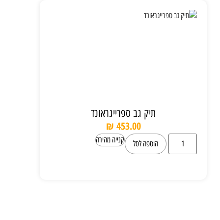
תיק גב ספרייגראונד
₪
453.00
קנייה מהירה
הוספה לסל