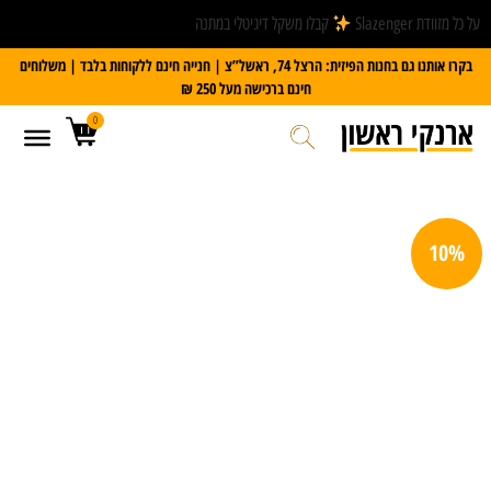
על כל מזוודת Slazenger
קבלו משקל דיגיטלי במתנה
בקרו אותנו גם בחנות הפיזית: הרצל 74, ראשל”צ | חנייה חינם ללקוחות בלבד | משלוחים
חינם ברכישה מעל 250 ₪
0
10%