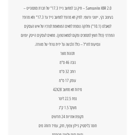
Samsonite XBR 2.0 – תיק גב למחשב נייד 17.3" של חברת סמסונייט –
בעיצוב נקי, ייצוגי ורשמי. לתיק תא מרופד למחשב נייד עד 17.3" ותא מרופד
לטאבלט (10.1") וחלוקה נוספת לתאים המותאמת לצרכיו של איש העסקים
המודרני (כולל חוצץ למסמכים ומקום לסמארטפון). מתאים לעסקים הייטק יומיום
ונסיעות לחו"ל – כולל הלבשה על ידית טרולי של מזוודה.
תכונות מוצר
גובה 46 ס"מ
רוחב 32 ס"מ
עומק 17 ס"מ
מידות תא מחשב 42X28
נפח 22.5 ליטר
משקל 1.5 ק"ג
תקופת אחריות 24 חודשים
חומר בליסטיק ניילון צפוף, חזק, עמיד ודוחה מים
ידיות ידית עליונה מרופדת