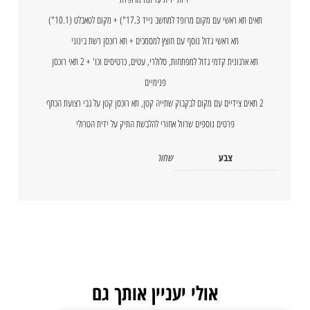
תאים תא ראשי עם מקום מרופד למחשב נייד 17.3") + מקום לטאבלט (10.1")
תא ראשי גדול נוסף עם חוצץ למסמכים + תא רוכסן רשת בינוני
תא ארגונית קדמי גדול למפתחות, סלולרי, עטים, כרטיסים וכו' + 2 תאי רוכסן
פנימיים
2 תאים צידיים עם מקום לבקבוק שתייה קטן, תא רוכסן קטן על גבי רצועת הכתף
פרטים נוספים שרוול אחורי להלבשת התיק על ידית הטרולי
צבע
שחור
אולי יעניין אותך גם